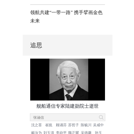
领航共建“一带一路” 携手擘画金色
未来
追思
舰船通信专家陆建勋院士逝世
沈之荃
崔崑
顾诵芬
苏哲子
陈毓川
吴咸中
戴汝为
刘玉清
李幼平
魏正耀
吴德馨
孙玉