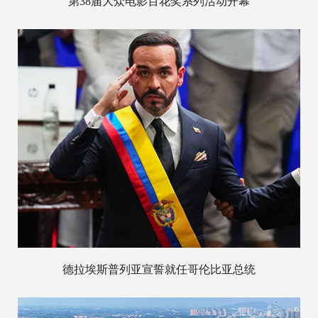
第38届大众电影百花奖系列活动开幕
德拉埃斯普列亚宣誓就任哥伦比亚总统