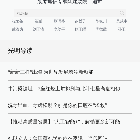
舰船通信专家陆建勋院士逝世
沈之荃
崔崑
顾诵芬
苏哲子
陈毓川
吴咸中
戴汝为
刘玉清
李幼平
魏正耀
吴德馨
孙玉
光明导读
“新新三样”出海 为世界发展增添新动能
牛河梁遗址：7座红烧土坑排列与北斗七星高度相似
洗牙出血、牙齿松动？那是你的口腔在“求救”
【推动高质量发展】“人工智能+”，解锁更多新可能
礼以立人：曾国藩礼学的内在逻辑与当代回响