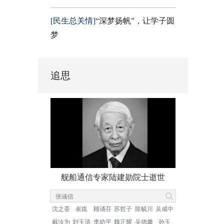
[民生总关情]
“深梦扬帆”，让学子圆
梦
追思
舰船通信专家陆建勋院士逝世
沈之荃
崔崑
顾诵芬
苏哲子
陈毓川
吴咸中
戴汝为
刘玉清
李幼平
魏正耀
吴德馨
孙玉