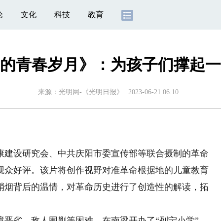
论
文化
科技
教育
的青春岁月》：为孩子们撑起一
来源：
光明网-《光明日报》
2023-06-21 06:10
建设研究会、中共庆阳市委宣传部等联合摄制的革命
观众好评。该片将创作视野对准革命根据地的儿童教育
硝烟背后的温情，对革命历史进行了创造性的解读，拓
境恶劣、敌人围剿等困难，在南梁开办了“列宁小学”。