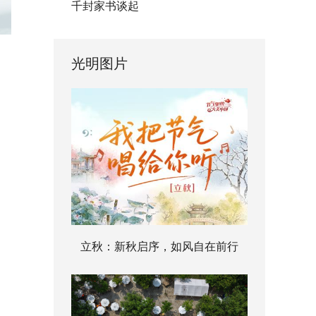
千封家书谈起
光明图片
立秋：新秋启序，如风自在前行