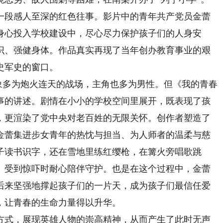
一段感人至深的红色往事。影片中的青年共产党员金蕾
身心投入学校建设中，尽心尽力保护孩子们的人身安
识、强健身体。作品真实再现了当年创办教育事业的艰
史军史的窗口。
象多为炮火连天的战场，主角也多为男性。但《我的青春
事的讲述。剧情在小小的学校空间里展开，既表现了孩
，更渲染了党中央对老百姓的无限关怀。创作者塑造了
金蕾集进步女青年的热忱与担当、为人师者的温柔与慈
子读书识字，还在雪地里练红缨枪，在篝火旁唱歌跳
、受到惊吓时耐心陪伴守护。也是在这个过程中，金蕾
后来坚强地撑起孩子们的一片天，成为孩子们最信任爱
，让青春的生命力量得以升华。
式，展现英雄人物的崇高精神，从而产生了此时无声