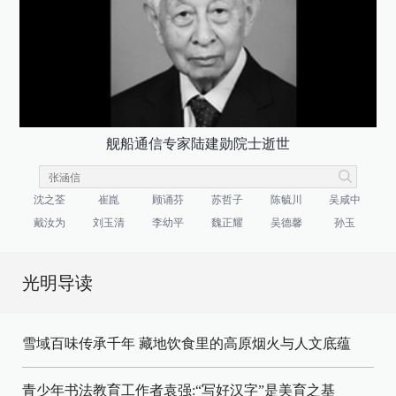
舰船通信专家陆建勋院士逝世
沈之荃
崔崑
顾诵芬
苏哲子
陈毓川
吴咸中
戴汝为
刘玉清
李幼平
魏正耀
吴德馨
孙玉
光明导读
雪域百味传承千年 藏地饮食里的高原烟火与人文底蕴
青少年书法教育工作者袁强:“写好汉字”是美育之基