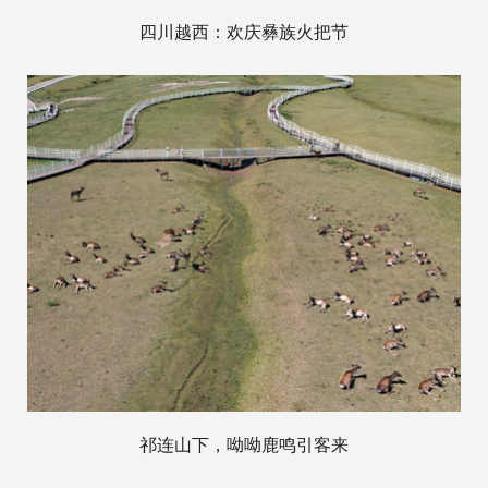
四川越西：欢庆彝族火把节
祁连山下，呦呦鹿鸣引客来