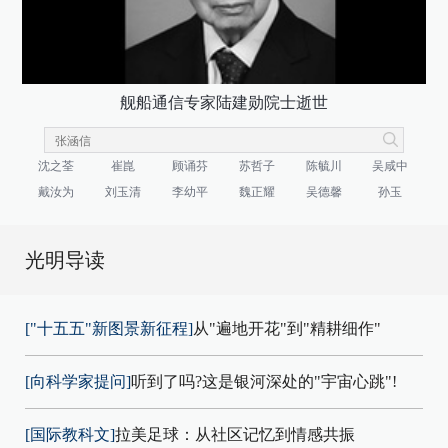
舰船通信专家陆建勋院士逝世
沈之荃
崔崑
顾诵芬
苏哲子
陈毓川
吴咸中
戴汝为
刘玉清
李幼平
魏正耀
吴德馨
孙玉
光明导读
["十五五"新图景新征程]
从"遍地开花"到"精耕细作"
[向科学家提问]
听到了吗?这是银河深处的"宇宙心跳"!
[国际教科文]
拉美足球：从社区记忆到情感共振