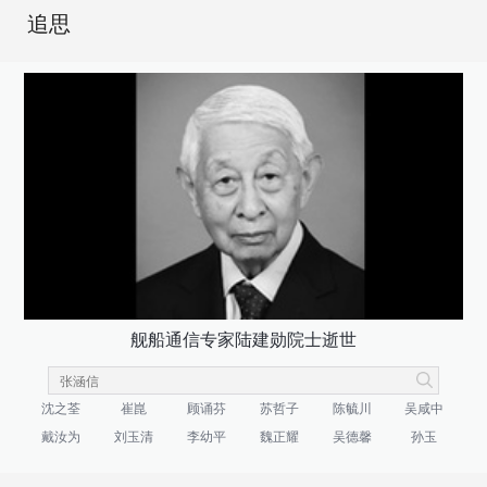
追思
舰船通信专家陆建勋院士逝世
沈之荃
崔崑
顾诵芬
苏哲子
陈毓川
吴咸中
戴汝为
刘玉清
李幼平
魏正耀
吴德馨
孙玉