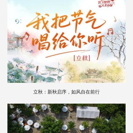
立秋：新秋启序，如风自在前行