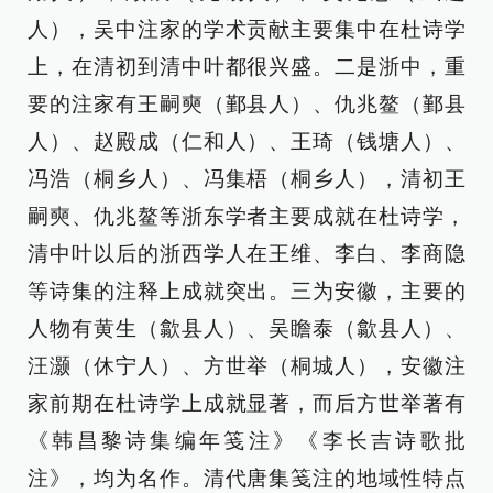
人），吴中注家的学术贡献主要集中在杜诗学
上，在清初到清中叶都很兴盛。二是浙中，重
要的注家有王嗣奭（鄞县人）、仇兆鳌（鄞县
人）、赵殿成（仁和人）、王琦（钱塘人）、
冯浩（桐乡人）、冯集梧（桐乡人），清初王
嗣奭、仇兆鳌等浙东学者主要成就在杜诗学，
清中叶以后的浙西学人在王维、李白、李商隐
等诗集的注释上成就突出。三为安徽，主要的
人物有黄生（歙县人）、吴瞻泰（歙县人）、
汪灏（休宁人）、方世举（桐城人），安徽注
家前期在杜诗学上成就显著，而后方世举著有
《韩昌黎诗集编年笺注》《李长吉诗歌批
注》，均为名作。清代唐集笺注的地域性特点