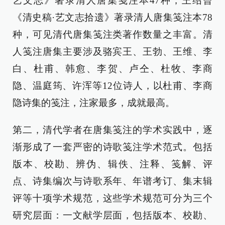
艺文志》著录清人唐集笺注本47种，王绍曾
《清史稿·艺文志拾遗》著录清人唐集笺注本78
种，可见清代唐集笺注类著作数量之丰富。清
人笺注唐集主要涉及骆宾王、王勃、王维、李
白、杜甫、韩愈、李贺、卢仝、杜牧、李商
隐、温庭筠、许浑等12位诗人，以杜甫、李商
隐诗集的笺注，注家最多，成就最高。
第二，清代学者在唐集笺注的学术实践中，逐
渐形成了一套严密的诗歌笺注学术范式。包括
版本、校勘、辨伪、辑佚、注释、笺解、评
点、诗集编次与诗歌系年、年谱考订、集末辑
评等十项学术规范，这些学术规范可分为三个
研究层面：一文献学层面，包括版本、校勘、