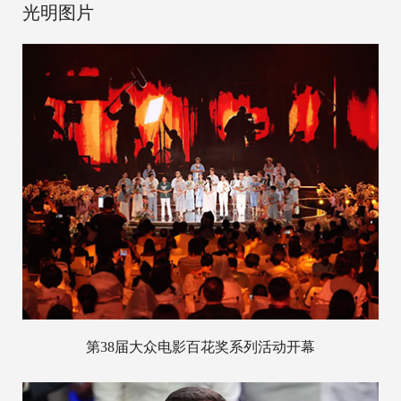
光明图片
第38届大众电影百花奖系列活动开幕