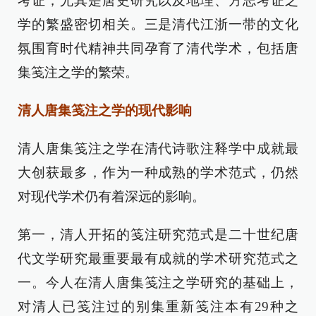
考证，尤其是唐史研究以及地理、方志考证之
学的繁盛密切相关。三是清代江浙一带的文化
氛围育时代精神共同孕育了清代学术，包括唐
集笺注之学的繁荣。
清人唐集笺注之学的现代影响
清人唐集笺注之学在清代诗歌注释学中成就最
大创获最多，作为一种成熟的学术范式，仍然
对现代学术仍有着深远的影响。
第一，清人开拓的笺注研究范式是二十世纪唐
代文学研究最重要最有成就的学术研究范式之
一。今人在清人唐集笺注之学研究的基础上，
对清人已笺注过的别集重新笺注本有29种之