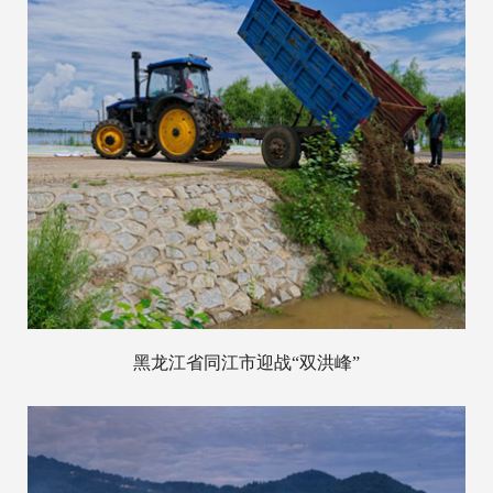
黑龙江省同江市迎战“双洪峰”