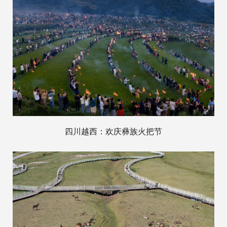
四川越西：欢庆彝族火把节