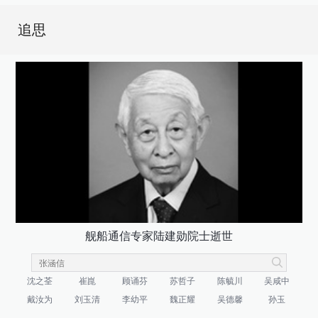
追思
舰船通信专家陆建勋院士逝世
沈之荃
崔崑
顾诵芬
苏哲子
陈毓川
吴咸中
戴汝为
刘玉清
李幼平
魏正耀
吴德馨
孙玉