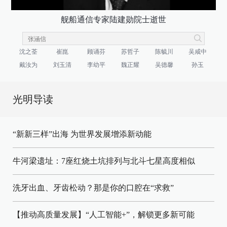
舰船通信专家陆建勋院士逝世
沈之荃
崔崑
顾诵芬
苏哲子
陈毓川
吴咸中
戴汝为
刘玉清
李幼平
魏正耀
吴德馨
孙玉
光明导读
“新新三样”出海 为世界发展增添新动能
牛河梁遗址：7座红烧土坑排列与北斗七星高度相似
洗牙出血、牙齿松动？那是你的口腔在“求救”
【推动高质量发展】“人工智能+”，解锁更多新可能