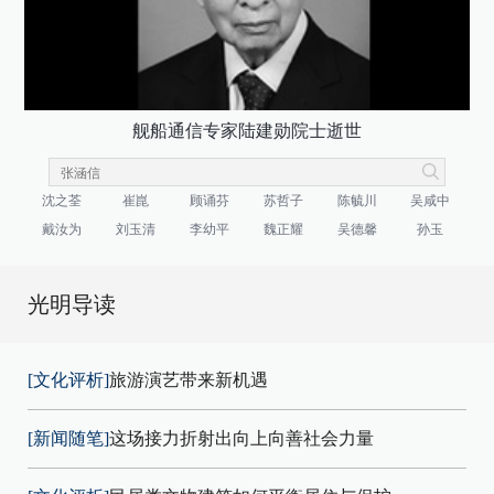
舰船通信专家陆建勋院士逝世
沈之荃
崔崑
顾诵芬
苏哲子
陈毓川
吴咸中
戴汝为
刘玉清
李幼平
魏正耀
吴德馨
孙玉
光明导读
[文化评析]
旅游演艺带来新机遇
[新闻随笔]
这场接力折射出向上向善社会力量