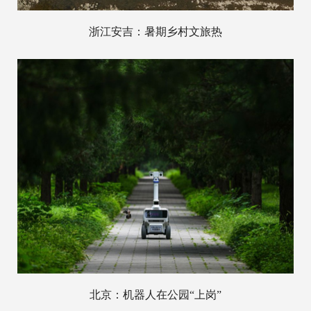
浙江安吉：暑期乡村文旅热
北京：机器人在公园“上岗”