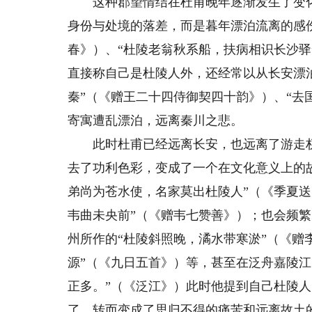
这种郡望情结在杜甫晚年逐渐发生了变化
身份与处境的落差，而是暮年漂泊流离的感伤
春》）、“杜陵老翁秋系船，扶病相识长沙
直接称自己是杜陵人外，还经常以从长安漂
秦”（《赠王二十四侍御契四十韵》）、“去
寄寓遭乱漂泊，远离秦川之悲。
此时杜甫已经远离长安，也远离了游走权门
去了功利色彩，变成了一个在文化意义上的
弟尚为苍水使，名家莫出杜陵人”（《季夏
韦曲未央前”（《赠韦七赞善》）；也会频
州所作的“杜陵斜照晚，潏水带寒淤”（《赠
源”（《九日五首》）等，甚至在泛舟嘉陵江
正多。”（《泛江》）此时他提到自己杜陵人
了，转而变成了思归不得的痛苦和远离故土