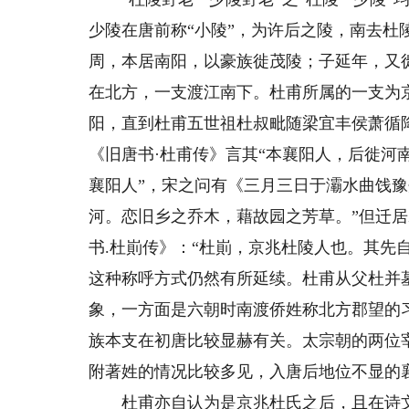
少陵在唐前称“小陵”，为许后之陵，南去杜
周，本居南阳，以豪族徙茂陵；子延年，又
在北方，一支渡江南下。杜甫所属的一支为
阳，直到杜甫五世祖杜叔毗随梁宜丰侯萧循
《旧唐书·杜甫传》言其“本襄阳人，后徙河
襄阳人”，宋之问有《三月三日于灞水曲饯豫
河。恋旧乡之乔木，藉故园之芳草。”但迁居
书.杜崱传》：“杜崱，京兆杜陵人也。其先
这种称呼方式仍然有所延续。杜甫从父杜并
象，一方面是六朝时南渡侨姓称北方郡望的
族本支在初唐比较显赫有关。太宗朝的两位
附著姓的情况比较多见，入唐后地位不显的
杜甫亦自认为是京兆杜氏之后，且在诗文