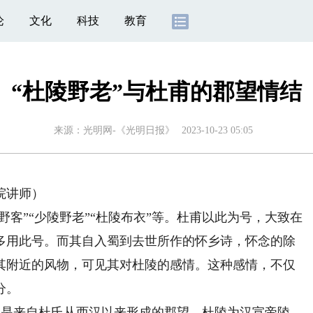
论
文化
科技
教育
“杜陵野老”与杜甫的郡望情结
来源：
光明网-《光明日报》
2023-10-23 05:05
院讲师）
客”“少陵野老”“杜陵布衣”等。杜甫以此为号，大致在
多用此号。而其自入蜀到去世所作的怀乡诗，怀念的除
其附近的风物，可见其对杜陵的感情。这种感情，不仅
分。
”均是来自杜氏从西汉以来形成的郡望。杜陵为汉宣帝陵，