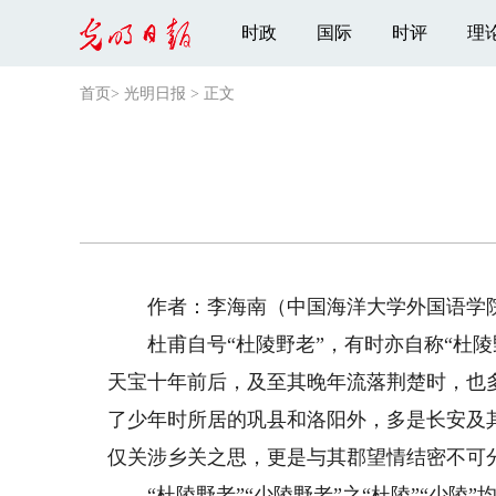
时政
国际
时评
理
首页
>
光明日报
>
正文
作者：李海南（中国海洋大学外国语学
杜甫自号“杜陵野老”，有时亦自称“杜陵野
天宝十年前后，及至其晚年流落荆楚时，也
了少年时所居的巩县和洛阳外，多是长安及
仅关涉乡关之思，更是与其郡望情结密不可
“杜陵野老”“少陵野老”之“杜陵”“少陵