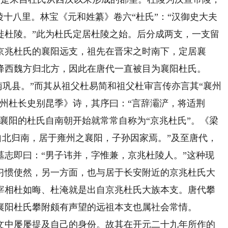
陵十八里。林宝《元和姓纂》卷六“杜氏”：“汉御史大夫
徙杜陵。”此为杜氏定居杜陵之始。后分成两支，一支留
京兆杜氏的襄阳远支，祖先在晋宋之时南下，定居襄
降西魏方归北方，因此在唐代一直被目为襄阳杜氏。
南巩县。”而其从祖父杜易简和祖父杜审言传亦言其“襄州
州杜长史别昆季》诗，其序曰：“言辞灞浐，将适荆
襄阳的杜氏自南朝开始就常常自称为“京兆杜氏”。《梁
自北归南，居于雍州之襄阳，子孙因家焉。”及至唐代，
墓志即曰：“男子讳并，字惟兼，京兆杜陵人。”这种现
习惯使然，另一方面，也与居于长安附近的京兆杜氏大
宰相杜如晦、杜淹就是出自京兆杜氏大族本支。唐代攀
襄阳杜氏攀附颇有声望的远祖本支也属社会常情。
中屡屡提及自己的身份。故其在开元二十九年所作的