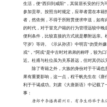
生活，便“西归到咸阳”，其留居长安的行
参加贡举。按照当时规定，应举者需在本籍
者，然依例，不得于所附贯便求申送，如有
的时代，对于冒充户籍的行为管理远较中晚
便利条件，比较直接的方式就是攀附远亲。
守岁》等诗。《示从孙济》中明言“勿受外嫌
戎”，“阿戎”是中古时对弟弟的称呼，较为
近。杜甫与杜位虽为关系甚远，但对其仍以
除了寄籍之外，大族的身份对于干谒也意
果有重要影响，这一点，程千帆先生在《唐
利于干谒成功。刘肃《大唐新语》中记载了
事：
唐郎中李播典蕲州日，有李生称举子来