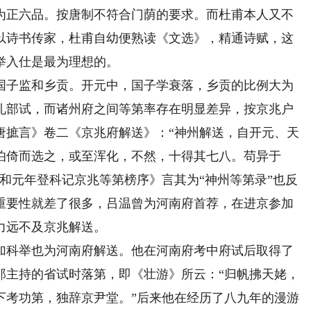
为正六品。按唐制不符合门荫的要求。而杜甫本人又不
以诗书传家，杜甫自幼便熟读《文选》，精通诗赋，这
举入仕是最为理想的。
子监和乡贡。开元中，国子学衰落，乡贡的比例大为
礼部试，而诸州府之间等第率存在明显差异，按京兆户
唐摭言》卷二《京兆府解送》：“神州解送，自开元、天
伯倚而选之，或至浑化，不然，十得其七八。苟异于
和元年登科记京兆等第榜序》言其为“神州等第录”也反
重要性就差了很多，吕温曾为河南府首荐，在进京参加
力远不及京兆解送。
科举也为河南府解送。他在河南府考中府试后取得了
郎主持的省试时落第，即《壮游》所云：“归帆拂天姥，
下考功第，独辞京尹堂。”后来他在经历了八九年的漫游