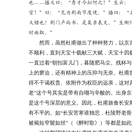
也……播又曰：“秀才今拟何之？”生云：
官？”曰：“见为荆南节度使。”播曰：“
又错也！荆门卢尚书，是某亲表丈。”生惭
时曲取。”
然而，虽然杜甫做出了种种努力，以京兆
不顺利，直到天宝十载献三大赋，天宝十四
一直过着“朝扣富儿门，暮随肥马尘。残杯
上的窘迫，还有精神上的压抑与无奈。杜甫
得不干谒权贵、依附作为权臣的远亲，这对
老”这个号其实是带有自嘲与辛酸的。出身京
是这个号深层的意义。因此，杜甫旅食长安期
有不平的。如“长安苦寒谁独悲，杜陵野老骨
被褐短窄鬓如丝”（《醉时歌》）等都是如此