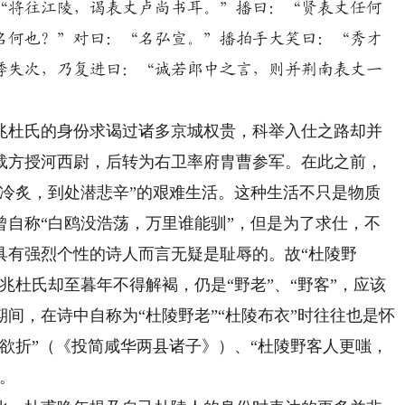
“将往江陵，谒表丈卢尚书耳。”播曰：“贤表丈任何
名何也？”对曰：“名弘宣。”播拍手大笑曰：“秀才
悸失次，乃复进曰：“诚若郎中之言，则并荆南表丈一
杜氏的身份求谒过诸多京城权贵，科举入仕之路却并
载方授河西尉，后转为右卫率府胄曹参军。在此之前，
与冷炙，到处潜悲辛”的艰难生活。这种生活不只是物质
曾自称“白鸥没浩荡，万里谁能驯”，但是为了求仕，不
具有强烈个性的诗人而言无疑是耻辱的。故“杜陵野
兆杜氏却至暮年不得解褐，仍是“野老”、“野客”，应该
间，在诗中自称为“杜陵野老”“杜陵布衣”时往往也是怀
欲折”（《投简咸华两县诸子》）、“杜陵野客人更嗤，
。