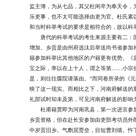
监主簿，为从七品，其父杜闲卒为奉天令，
乐吏事，也不太可能选择由吏为官。杜氏素
和当时科举考试的要求是相符合的，故以科
唐代的科举考试的考生来源主要有二：国
增加。乡贡是由州府选汰后举送尚书省参加
籍参加科举比其他地区的户籍更有优势。《
宝之际，率以在上十人，谓之等第……小宗
是，则往往牒院请落由。”而同卷所录的《元
映了这一现实。而相比之下，河南府解送的
礼部试时却未及第，可见河南府解送的影响
杜甫籍贯即为河南巩县，第一次进京参加
乡贡资格，但在赴长安参加由吏部考功员外
中岁贡旧乡。气劘屈贾垒，目短曹刘墙。忤