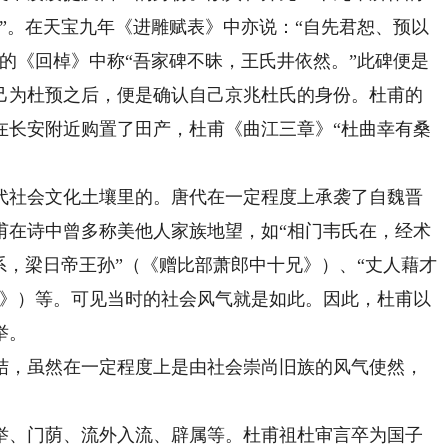
”。在天宝九年《进雕赋表》中亦说：“自先君恕、预以
的《回棹》中称“吾家碑不昧，王氏井依然。”此碑便是
己为杜预之后，便是确认自己京兆杜氏的身份。杜甫的
在长安附近购置了田产，杜甫《曲江三章》“杜曲幸有桑
社会文化土壤里的。唐代在一定程度上承袭了自魏晋
甫在诗中曾多称美他人家族地望，如“相门韦氏在，经术
系，梁日帝王孙”（《赠比部萧郎中十兄》）、“丈人藉才
）》）等。可见当时的社会风气就是如此。因此，杜甫以
举。
，虽然在一定程度上是由社会崇尚旧族的风气使然，
、门荫、流外入流、辟属等。杜甫祖杜审言卒为国子