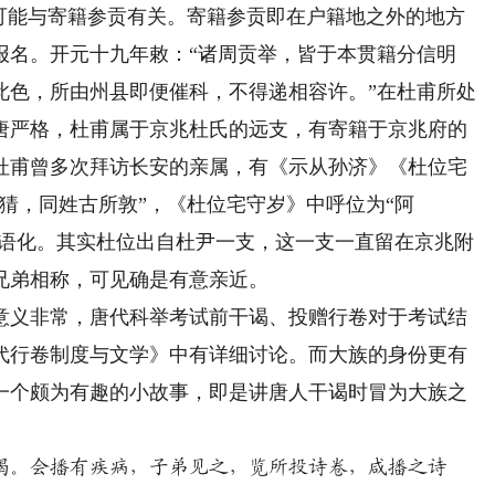
为可能与寄籍参贡有关。寄籍参贡即在户籍地之外的地方
报名。开元十九年敕：“诸周贡举，皆于本贯籍分信明
此色，所由州县即便催科，不得递相容许。”在杜甫所处
唐严格，杜甫属于京兆杜氏的远支，有寄籍于京兆府的
杜甫曾多次拜访长安的亲属，有《示从孙济》《杜位宅
猜，同姓古所敦”，《杜位宅守岁》中呼位为“阿
口语化。其实杜位出自杜尹一支，这一支一直留在京兆附
兄弟相称，可见确是有意亲近。
义非常，唐代科举考试前干谒、投赠行卷对于考试结
代行卷制度与文学》中有详细讨论。而大族的身份更有
一个颇为有趣的小故事，即是讲唐人干谒时冒为大族之
谒。会播有疾病，子弟见之，览所投诗卷，咸播之诗