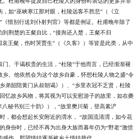
。杜甫晚年提及自己杜陵人的身份时表达的更多并非
，如“巫峡寒江那对眼，杜陵远客不胜悲”（《立
驿”《惜别行送刘仆射判官》等都是例证。杜甫晚年除了
泊到荆楚的王粲自比，“接舆还入楚，王粲不归
国哀王粲，伤时哭贾生”（《久客》）等皆是此类，从中
、干谒权贵的生活，“杜陵”于他而言，已经渐渐褪
故乡。他依然会为这个故乡自豪，怀想杜陵人物之盛“令
送乡弟韶陪黄门从叔朝谒》）、“乡里衣冠不乏贤，杜陵
繁回忆故乡风物，将其视为可以安慰游子的故里，如在夔
李八秘书别三十韵》），“故里樊川菊，登高素浐
时，都会想起长安附近的渭水， “故国流清渭，如今花
的身份时，已经不再为出身大族而暮年仍为“野老”激愤
的感伤，郡望情结逐渐被乡土情结替代。