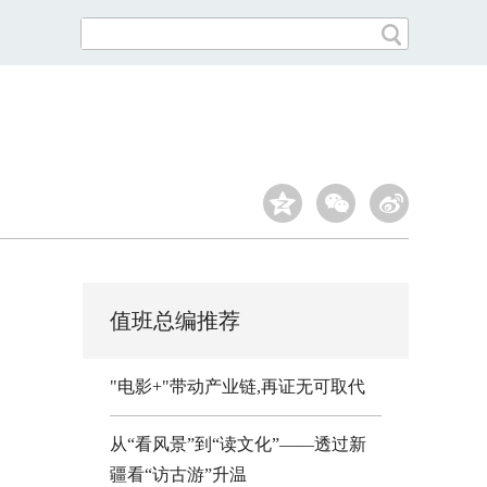
值班总编推荐
"电影+"带动产业链,再证无可取代
从“看风景”到“读文化”——透过新
疆看“访古游”升温