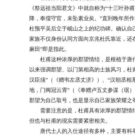
《祭远祖当阳君文》中就自称为“十三叶孙甫
降，奉儒守官，未坠素业矣。”直到晚年所作
杜预平吴后立于岘山之上的纪功碑。确认自
家族不仅身份认同方面向京兆杜氏靠近，还
麻田”即是指此。
杜甫这种浓厚的郡望情结，是根植于唐代
以来强调郡望、以门第相高的士族风习，杜
汉臣须”（《赠韦左丞丈济》）、“汉朝丞相
地，门阀冠云霄”（《奉赠卢五丈参谋（琚
郡望为自己取号，也是显示自己家族荣耀之
需要注意的是，杜甫具有浓厚的郡望情结
但也与杜甫的现实需要紧密相关。
唐代士人的入仕途径有多种，主要有科举