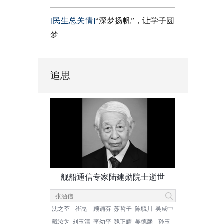
[民生总关情]
“深梦扬帆”，让学子圆
梦
追思
舰船通信专家陆建勋院士逝世
沈之荃
崔崑
顾诵芬
苏哲子
陈毓川
吴咸中
戴汝为
刘玉清
李幼平
魏正耀
吴德馨
孙玉