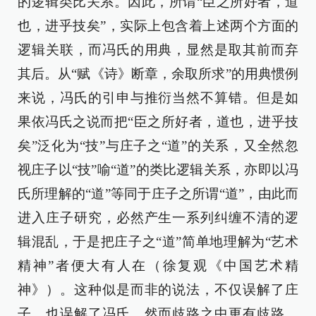
的逻辑类比关系。因此，所谓“臣之所好者，道
也，进乎技矣”，实际上包含着上述两个方面的
逻辑关联，而冯氏的用典，显然是取其前而弃
其后。从“赋《诗》断章，余取所求”的用典惯例
来说，冯氏的引申与推衍当然不算错。但是如
果依冯氏之说而把“臣之所好者，道也，进乎技
矣”泛化为“技”与庄子之“道”的关系，又全然忽
视庄子以“技”喻“道”的类比逻辑关系，亦即以冯
氏所理解的“道”等同于庄子之所谓“道”，由此而
进入庄子研究，必然产生一系列纠缠不清的逻
辑混乱，于是把庄子之“道”简单地理解为“艺术
精神”者便大有人在（徐复观《中国艺术精
神》）。这种似是而非的说法，不仅误解了庄
子，也误解了冯氏。然而歧路之中更有歧路，