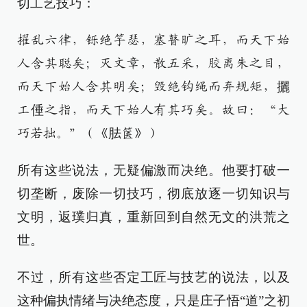
切工艺技巧：
擢乱六律，铄绝竽瑟，塞瞽旷之耳，而天下始
人含其聪矣；灭文章，散五采，胶离朱之目，
而天下始人含其明矣；毁绝钩绳而弃规矩，攦
工倕之指，而天下始人有其巧矣。故曰：“大
巧若拙。”（《胠箧》）
所有这些说法，无疑偏激而决绝。他要打破一
切垄断，废除一切技巧，彻底放逐一切知识与
文明，返璞归真，重新回到自然无文的洪荒之
世。
不过，所有这些否定工匠与技艺的说法，以及
这种偏执情绪与决绝态度，只是庄子悟“道”之初