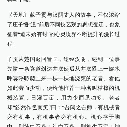
《天地》载子贡与汉阴丈人的故事，不仅浓缩
了庄子悟“道”前后不同技艺观的思想变迁，也象
征着“道未始有封”的心灵境界不断提升的漫长过
程。
子贡从楚国返回晋国，途经汉阴，碰到一位事
先凿一条隧道斜达井底然后从井底舀上一罐水
呼哧呼哧爬上来一棵一棵地浇菜的老者。看他
如此劳而少功，便给他推荐一种名叫桔槔的机
械装置，日灌百亩，用力少而见功多。老者
却“忿然作色而笑”曰：“吾闻之吾师，有机械者
必有机事，有机事者必有机心。机心存于胸
中，则纯白不备；纯白不备，则神生不定；神