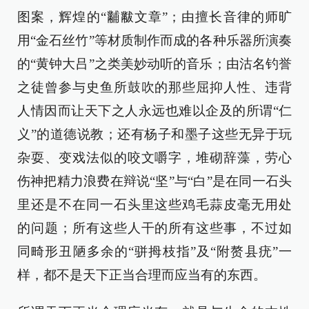
图案，辉煌的“黼黻文章”；由擅长音律的师旷
用“金石丝竹”等材质制作而成的各种乐器所演奏
的“黄钟大吕”之类美妙动听的音乐；由沽名钓誉
之徒曾参与史鱼所鼓吹的那些屈抑人性、违背
人情因而让天下之人永远也难以企及的所谓“仁
义”的道德说教；还有杨子和墨子这些无异于玩
杂耍、变戏法似的咬文嚼字，堆砌辞藻，劳心
伤神把精力浪费在辩说“坚”与“白”是在同一石头
里还是不在同一石头里这些鸡毛蒜皮毫无用处
的问题；所有这些人干的所有这些事，不过如
同畸形丑陋多余的“骈拇枝指”及“附赘县疣”一
样，都不是天下正当合理而应当有的东西。