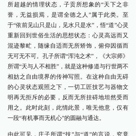
所超越的情理状态，子贡所想象的“天下之非
誉，无益损焉，是谓全德之人”属于此类。至
于“依前见山只是山，见水只是水”，悟“道”心灵
重新回到世俗生活的思想状态：心灵高远而又
混迹黎甿，随缘自适而无所矫饰，俯仰因循而
无可无不可。孔子所谓“浑沌之术”，《大宗师》
所谓“天与人不相胜”，就是这种修道与行世两不
相妨之自由境界的传神写照。在这种自由无碍
的心灵状态观照之下，一切工匠技艺与器物文
明再无拒斥的必要，反而无所挂碍地坦然受而
用之。此时此刻，此情此景，唯无他意，仅有
一段“有机事而无机心”的圆融与通达。
由此可见，庄子所谓“技”与“道”的言说，究竟