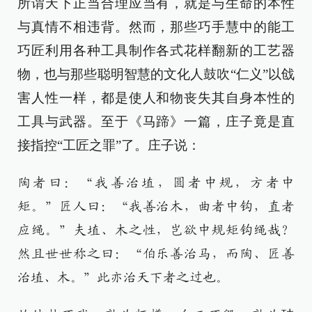
所谓天下正当合理应当有，就是与生命的本性
与真情不相违背。然而，那些巧手慧中的能工
巧匠利用各种工具制作各式花样翻新的工艺器
物，也与那些聪明智慧的文化人鼓吹“仁义”以戗
害人性一样，都是使人和物丧失其自身本性的
工具与武器。至于《马蹄》一篇，庄子竟是直
接指控“工匠之罪”了。庄子说：
陶者曰：“我善治埴，圆者中规，方者中
矩。”匠人曰：“我善治木，曲者中钩，直者
应绳。”夫埴、木之性，岂欲中规矩钩绳哉？
然且世世称之曰：“伯乐善治马，而陶、匠善
治埴、木。”此亦治天下者之过也。