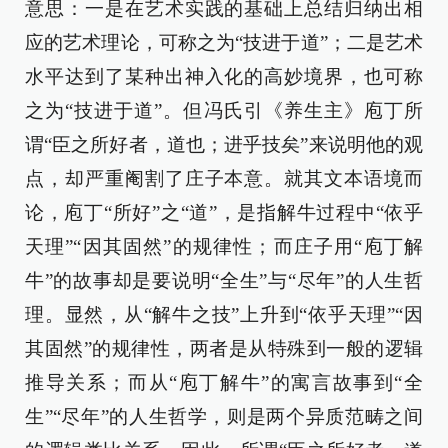
意思：一是在艺术实践的基础上总结归纳出相
应的艺术理论，可称之为“技进于道”；二是艺术
水平达到了某种出神入化的高妙境界，也可称
之为“技进于道”。但冯氏引《养生主》庖丁所
谓“臣之所好者，道也；进乎技矣”来说明他的观
点，却严重阉割了庄子本意。就其文本语境而
论，庖丁“所好”之“道”，是指解牛过程中“依乎
天理”“因其固然”的规律性；而庄子用“庖丁解
牛”的故事却是要说明“全生”与“尽年”的人生哲
理。显然，从“解牛之技”上升到“依乎天理”“因
其固然”的规律性，两者是从特殊到一般的逻辑
推导关系；而从“庖丁解牛”的寓言故事到“全
生”“尽年”的人生哲学，则是两个异质范畴之间