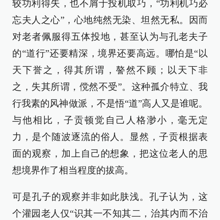
较功利得失，也不屑于投机取巧，“功利机巧必
忘夫人之心”，心地纯然无染、坦然无私。因而
对老者佩服得五体投地，甚至认为与孔老夫子
的“道行”还要精深，境界还要高远。哪怕是“以
天下誉之，得其所谓，謷然不顾；以天下非
之，失其所谓，傥然不受”。这种孤介特立、我
行我素的风神做派，不是悟“道”高人又是谁呢。
与他相比，子贡顿觉自己人格渺小，毫无定
力，是个随波逐流的俗人。显然，子贡根据表
面的观察，加上自己的想象，把这位老人的思
想境界作了相当程度的拔高。
可是孔子的观察并非如此肤浅。孔子认为，这
个灌园老人仅“识其一不知其二，治其内而不治