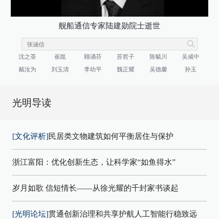
舰船通信专家陆建勋院士逝世
沈之荃
崔崑
顾诵芬
苏哲子
陈毓川
吴咸中
戴汝为
刘玉清
李幼平
魏正耀
吴德馨
孙玉
光明导读
[文化评析]
民居类文物建筑如何平衡居住与保护
浙江富阳：优化创新生态，让科学家“如鱼得水”
岁月如歌 信短情长——从徐光耀的千封家书谈起
[光明论坛]
贯通创新治理和共享护航人工智能行稳致远