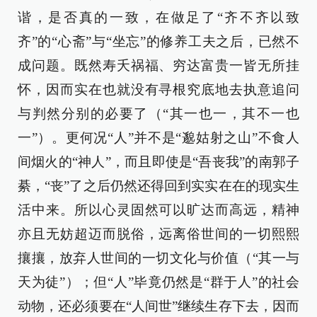
谐，是否真的一致，在做足了“齐不齐以致
齐”的“心斋”与“坐忘”的修养工夫之后，已然不
成问题。既然寿夭祸福、穷达富贵一皆无所挂
怀，因而实在也就没有寻根究底地去执意追问
与判然分别的必要了（“其一也一，其不一也
一”）。更何况“人”并不是“邈姑射之山”不食人
间烟火的“神人”，而且即使是“吾丧我”的南郭子
綦，“丧”了之后仍然还得回到实实在在的现实生
活中来。所以心灵固然可以旷达而高远，精神
亦且无妨超迈而脱俗，远离俗世间的一切熙熙
攘攘，放弃人世间的一切文化与价值（“其一与
天为徒”）；但“人”毕竟仍然是“群于人”的社会
动物，还必须要在“人间世”继续生存下去，因而