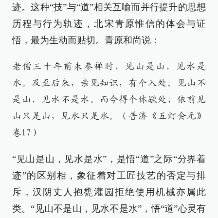
迹。这种“技”与“道”相关互喻而并行提升的思想
历程与行为轨迹，北宋青原惟信的体会与证
悟，最为生动而贴切。青原和尚说：
老僧三十年前未参禅时，见山是山，见水是
水。及至后来，亲见知识，有个入处。见山不
是山，见水不是水。而今得个休歇处，依前见
山只是山，见水只是水。（普济《五灯会元》
卷17）
“见山是山，见水是水”，是悟“道”之际“分界着
迹”的区别相，象征着对工匠技艺的否定与排
斥，汉阴丈人抱甕灌园拒绝使用机械亦属此
类。“见山不是山，见水不是水”，悟“道”心灵有