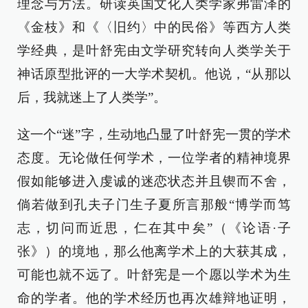
理念与方法。研读英国文化人类学家弗雷泽的
《金枝》和《〈旧约〉中的民俗》等西方人类
学经典，是叶舒宪由文学研究转向人类学关于
神话原型批评的一大学术契机。他说，“从那以
后，我就迷上了人类学”。
这一个“迷”字，生动地凸显了叶舒宪一贯的学术
态度。无论做任何学术，一位学者的精神境界
假如能够进入虔诚的迷恋状态并且锲而不舍，
倘若做到孔夫子门生子夏所言那般“博学而笃
志，切问而近思，仁在其中矣”（《论语·子
张》）的境地，那么他离学术上的大获其成，
可能也就不远了。叶舒宪是一个愿以学术为生
命的学者。他的学术经历也再次雄辩地证明，