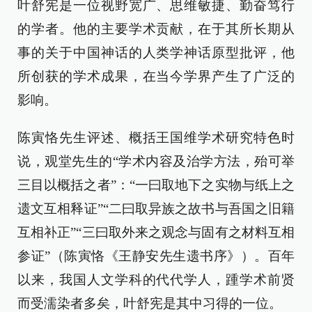
叶舒宪是一位视野宽广、思维敏捷、勤奋笃行
的学者。他的主要学术贡献，在于其所长期从
事的关于中国神话的人类学神话原型批评，他
所创获的学术成果，在当今学界产生了广泛的
影响。
陈寅恪先生评述、概括王国维学术研究特色时
说，观堂先生的“学术内容及治学方法，殆可举
三目以概括之者”：“一曰取地下之实物与纸上之
遗文互相释证”“二曰取异族之故书与吾国之旧籍
互相补正”“三曰取外来之观念与固有之材料互相
参证”（陈寅恪《王静安先生遗书序》）。百年
以来，我国人文学科的代代学人，踵学术前贤
而受濡染者多矣，叶舒宪是其中习得的一位。