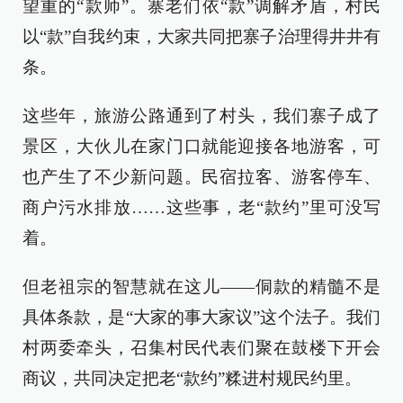
望重的“款师”。寨老们依“款”调解矛盾，村民
以“款”自我约束，大家共同把寨子治理得井井有
条。
这些年，旅游公路通到了村头，我们寨子成了
景区，大伙儿在家门口就能迎接各地游客，可
也产生了不少新问题。民宿拉客、游客停车、
商户污水排放……这些事，老“款约”里可没写
着。
但老祖宗的智慧就在这儿——侗款的精髓不是
具体条款，是“大家的事大家议”这个法子。我们
村两委牵头，召集村民代表们聚在鼓楼下开会
商议，共同决定把老“款约”糅进村规民约里。