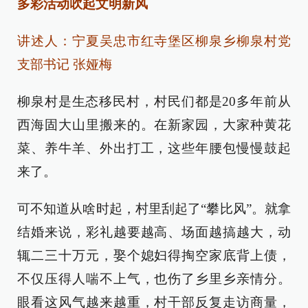
多彩活动吹起文明新风
讲述人：宁夏吴忠市红寺堡区柳泉乡柳泉村党
支部书记 张娅梅
柳泉村是生态移民村，村民们都是20多年前从
西海固大山里搬来的。在新家园，大家种黄花
菜、养牛羊、外出打工，这些年腰包慢慢鼓起
来了。
可不知道从啥时起，村里刮起了“攀比风”。就拿
结婚来说，彩礼越要越高、场面越搞越大，动
辄二三十万元，娶个媳妇得掏空家底背上债，
不仅压得人喘不上气，也伤了乡里乡亲情分。
眼看这风气越来越重，村干部反复走访商量，