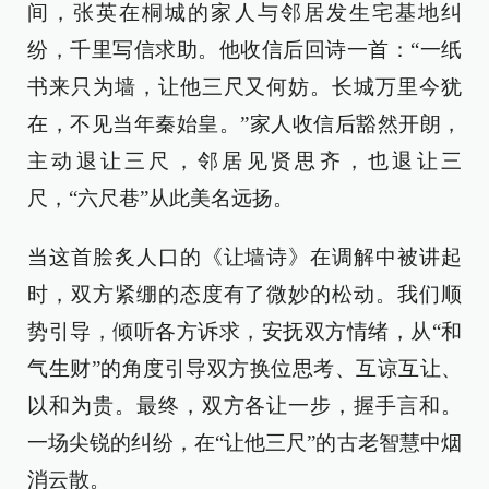
间，张英在桐城的家人与邻居发生宅基地纠
纷，千里写信求助。他收信后回诗一首：“一纸
书来只为墙，让他三尺又何妨。长城万里今犹
在，不见当年秦始皇。”家人收信后豁然开朗，
主动退让三尺，邻居见贤思齐，也退让三
尺，“六尺巷”从此美名远扬。
当这首脍炙人口的《让墙诗》在调解中被讲起
时，双方紧绷的态度有了微妙的松动。我们顺
势引导，倾听各方诉求，安抚双方情绪，从“和
气生财”的角度引导双方换位思考、互谅互让、
以和为贵。最终，双方各让一步，握手言和。
一场尖锐的纠纷，在“让他三尺”的古老智慧中烟
消云散。