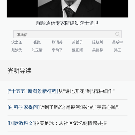
舰船通信专家陆建勋院士逝世
沈之荃
崔崑
顾诵芬
苏哲子
陈毓川
吴咸中
戴汝为
刘玉清
李幼平
魏正耀
吴德馨
孙玉
光明导读
["十五五"新图景新征程]
从"遍地开花"到"精耕细作"
[向科学家提问]
听到了吗?这是银河深处的"宇宙心跳"!
[国际教科文]
拉美足球：从社区记忆到情感共振