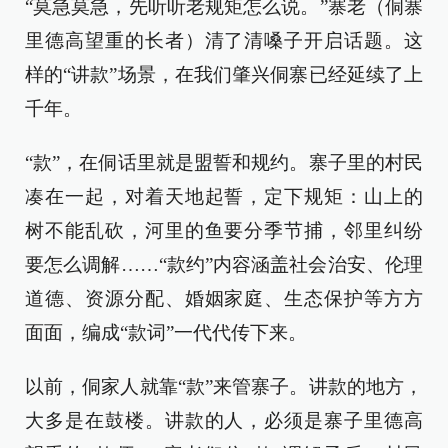
“莫急莫急，先听听老规矩怎么说。”寨老（侗寨
里德高望重的长者）清了清嗓子开启话题。这
样的“讲款”场景，在我们肇兴侗寨已经延续了上
千年。
“款”，在侗话里就是盟誓和规约。寨子里的村民
凑在一起，对着天地起誓，定下规矩：山上的
树不能乱砍，河里的鱼要分季节捕，邻里纠纷
要怎么调解……“款约”内容涵盖社会治安、伦理
道德、资源分配、婚姻家庭、生态保护等方方
面面，编成“款词”一代代传下来。
以前，侗家人就靠“款”来管寨子。讲款的地方，
大多是在鼓楼。讲款的人，必须是寨子里德高