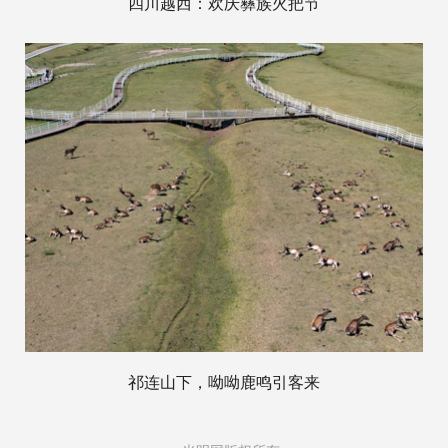
四川越西：欢庆彝族火把节
祁连山下，呦呦鹿鸣引客来