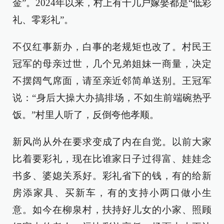
金”。2024年以来，村上有十几户嫁娶都是“低彩
礼、零彩礼”。
不仅红事新办，白事的老规矩也改了。村民王
冠军的母亲过世，几个兄弟姐妹一商量，决定
不摆阔气席面，请至亲近邻简单送别。王冠军
说：“身后大操大办搞排场，不如生前端碗热乎
饭。”村里人听了，反倒夸他孝顺。
新风尚从外在要求变成了内在自觉。以前大家
比着要彩礼，现在比谁家日子过得富、娃娃念
书多、婆媳关系好。彩礼省下的钱，有的给新
房添家具、买新车，有的支持小两口做小生
意。如今在柳泉村，扶持好儿女的小家、照顾