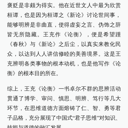
褒贬是非颇为得实。他在近世文人中最为欣赏
桓谭，也是因为桓谭之《新论》讨论世间事，
能够明辨是非曲直，使得虚妄之言、伪饰之辞
皆无所隐藏。王充作《论衡》，便是希望踵
《春秋》与《新论》之后尘，以真实来教化民
众，以达到人人讲信修睦的美善境界。这是王
充辨明各类事物的根本动机，也是他写作《论
衡》的根本目的所在。
综上，王充《论衡》一书卓尔不群的思辨活动
贯通了博学、审问、慎思、明辨、笃行等几大
环节，在思维道德方面熔铸了仁、智、勇等君
子品格，充分展现了中国式“君子思维”对知识、
技能与道德的融汇发展。