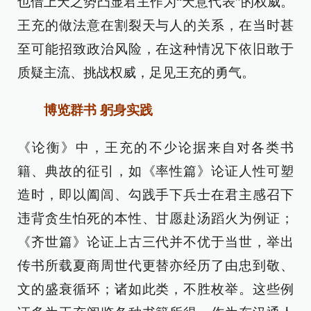
也借上天之势凸显君主作为“天意代表”的权威。
王充的做法意在割裂天与人的关系，在当时甚
至可能招致政治风险，在这种情况下依旧敢于
质疑主流、挑战权威，足见王充的勇气。
博览群书 躬身实践
《论衡》中，王充的不少论据来自对各类书
籍、典故的征引，如《率性篇》论证人性可塑
造时，即以阖闾、勾践手下兵士在君主感召下
违背贪生怕死的本性、甘愿赴汤蹈火为例证；
《齐世篇》论证上古三代并不优于当世，举出
传书所载夏商周世代更替亦经历了由忠到敬、
文的盛衰循环；诸如此类，不胜枚举。这些例