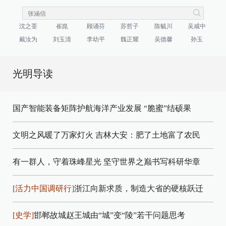
沈之荃
崔崑
顾诵芬
苏哲子
陈毓川
吴咸中
戴汝为
刘玉清
李幼平
魏正耀
吴德馨
孙玉
光明导读
国产智能装备矩阵护航海洋产业发展
“脆蜜”结硕果
文明之风暖了万家灯火
吉林大安：肥了土地富了农民
有一群人，守着珠峰星光
坚守世界之巅书写科研华章
[活力中国调研行]
浙江向新求质，制造大省的硬核跃迁
[史学]
邯郸故城赵王城由“城”变“陵”若干问题思考