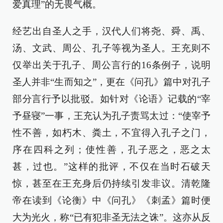
爱真理”的无畏气概。
经艺出自圣人之手，汉代人们将尧、舜、禹、
汤、文武、周公、孔子等视为圣人。王充则不
仅举出关于孔子、周公言行的16条例子，说明
圣人并非“生而知之”，更在《问孔》篇中对孔子
部分言行予以批驳。如针对《论语》记载的“宰
予昼寝”一事，王充认为孔子责骂太过：“使宰予
性不善，如朽木、粪土，不宜得入孔子之门，
序在四科之列；使性善，孔子恶之，恶之太
甚，过也。”这样的批评，不仅在当时石破天
惊，甚至在王充身后仍持续引发非议。清乾隆
帝在读到《论衡》中《问孔》《刺孟》篇时便
大为光火，称“已有犯非圣无法之诛”。这亦从反