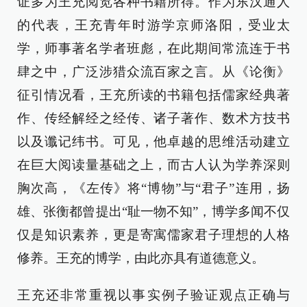
证多为王充阅览各种书籍所得。作为东汉通人
的代表，王充青年时游学京师洛阳，受业太
学，师事著名学者班彪，在此期间常流连于书
肆之中，广泛涉猎众流百家之言。从《论衡》
征引情况看，王充所读的书籍包括儒家经典著
作、传经解经之经传、诸子著作、数术方技书
以及谶记纬书。可见，他卓越的思维活动建立
在巨大阅读量基础之上，而古人认为学养深则
胸次高，《左传》将“博物”与“君子”连用，扬
雄、张衡都曾提出“耻一物不知”，博学多闻不仅
仅是知识素养，更是寄寓儒家君子理想的人格
修养。王充的博学，由此亦具有道德意义。
王充还非常重视以事实例子验证观点正确与