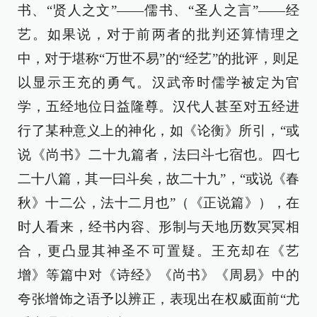
书、“贤人之文”——儒书、“圣人之言”——经
艺。如果说，对于前两者的批判还算情理之
中，对于堪称“万世不易”的“经艺”的批评，则足
以显示王充的勇气。汉武帝时儒学被定为官
学，五经地位日益隆尊。汉代人甚至对五经进
行了某种意义上的神化，如《论衡》所引，“或
说《尚书》二十九篇者，法曰斗七宿也。四七
二十八篇，其一曰斗矣，故二十九”，“或说《春
秋》十二公，法十二月也”（《正说篇》），在
时人看来，经书内容、形制与天地历数冥冥相
合，更凸显其神圣不可置疑。王充却在《艺
增》等篇中对《诗经》《尚书》《周易》中的
夸张增饰之语予以辨正，表现出在权威面前“尤