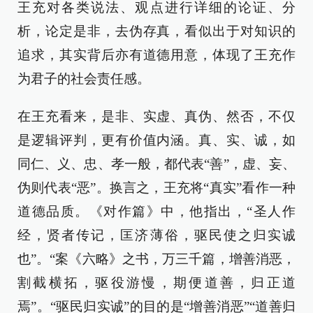
王充对各类说法、观点进行详细的论证、分
析，论定是非，去伪存真，看似出于对知识的
追求，其实背后亦有道德用意，体现了王充作
为君子的社会责任感。
在王充看来，是非、实虚、真伪、然否，不仅
是逻辑评判，更有价值内涵。真、实、诚，如
同仁、义、忠、孝一般，都代表“善”，虚、妄、
伪则代表“恶”。换言之，王充将“真实”看作一种
道德品质。《对作篇》中，他指出，“圣人作
经，贤者传记，匡济薄俗，驱民使之归实诚
也”。“案《六略》之书，万三千篇，增善消恶，
割截横拓，驱役游慢，期便道善，归正道
焉”。“驱民归实诚”的目的是“增善消恶”“道善归