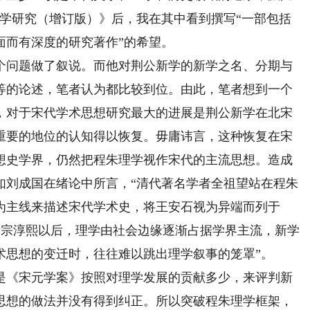
新学研究（增订版）》后，我在其中看到撰写“一部包括
面而有深度的研究著作”的希望。
问题做了叙说。而他对荆公新学的新学之名、分期与
等的论述，笔者认为都比较到位。由此，笔者想到一个
以来，对于宋代学术思想研究最大的进展是荆公新学在北宋
重要的地位的认知得以恢复。毋庸讳言，这种恢复在宋
想史学界，仍然把程朱理学视作宋代的主流思想。造成
如刘成国在绪论中所言，“清代著名学者全祖望站在程朱
为主线来描述宋代学术史，将王安石视为异端而列于
“孝宗淳熙以后，理学由社会边缘逐渐占据学界主流，新学
术思想的变迁时，往往难以跳出理学叙事的笼罩”。
《宋元学案》按照对理学发展的贡献多少，来评判新
思想的做法并没有得到纠正。所以突破程朱理学框架，