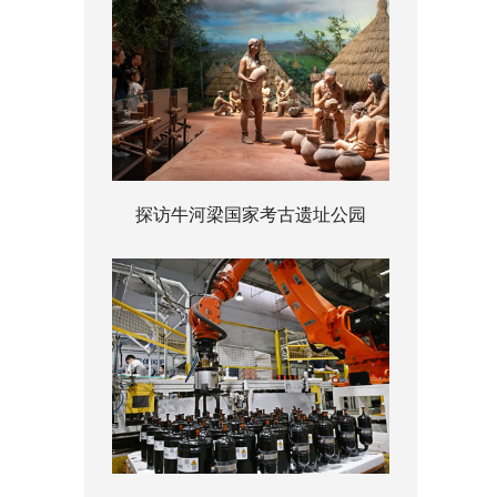
探访牛河梁国家考古遗址公园