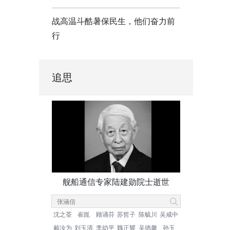
战高温斗酷暑保民生，他们奋力前
行
追思
舰船通信专家陆建勋院士逝世
沈之荃
崔崑
顾诵芬
苏哲子
陈毓川
吴咸中
戴汝为
刘玉清
李幼平
魏正耀
吴德馨
孙玉