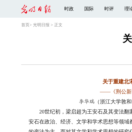
时政
国际
时评
理
首页
>
光明日报
>
正文
关
关于重建北
——《荆公新
（浙江大学敦和
李华瑞
20世纪初，梁启超为王安石及其变法翻案
安石在政治、经济、文学和学术思想等领域
的变法为主，而对其文学和学术思想的研究