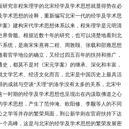
面研究非程朱理学的北宋经学及学术思想就显得势在必
及学术思想的诠释，重新编写北宋一代的经学及学术思
学案》建构宋代学术思想体系以来，程朱理学是元明清
史界骨髓。根据近数十年的研究，也可以清楚地看到北
不系统，是南宋朱熹将二程、周敦颐、张载和邵雍思想
随着官学地位的确立，又经过四五百年的扶持和推广，
通史，都莫不是对《宋元学案》的继承、深化和丰富，
就文学艺术、经济文化而言，北宋是中国历史上最具活
得的成就与空谈“天理”的洛学没有太多的关系，北宋中
这一时期的经学及学术思想也呈现出在内汲取佛道之心
的学术思想，产生了范仲淹、欧阳修、李觏等人的不同
公之学等并存的繁荣局面，荆公新学则在官府扶持下达
一个高峰，这是与北宋的经学及学术思想的繁荣发展密