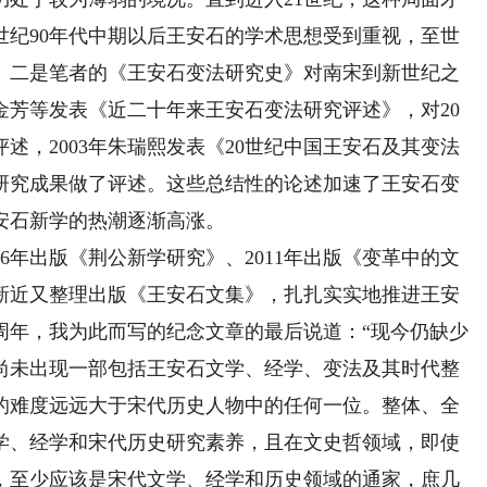
世纪90年代中期以后王安石的学术思想受到重视，至世
。二是笔者的《王安石变法研究史》对南宋到新世纪之
葛金芳等发表《近二十年来王安石变法研究评述》，对20
述，2003年朱瑞熙发表《20世纪中国王安石及其变法
的研究成果做了评述。这些总结性的论述加速了王安石变
安石新学的热潮逐渐高涨。
年出版《荆公新学研究》、2011年出版《变革中的文
，新近又整理出版《王安石文集》，扎扎实实地推进王安
000周年，我为此而写的纪念文章的最后说道：“现今仍缺少
尚未出现一部包括王安石文学、经学、变法及其时代整
的难度远远大于宋代历史人物中的任何一位。整体、全
学、经学和宋代历史研究素养，且在文史哲领域，即使
，至少应该是宋代文学、经学和历史领域的通家，庶几