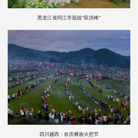
黑龙江省同江市迎战“双洪峰”
四川越西：欢庆彝族火把节