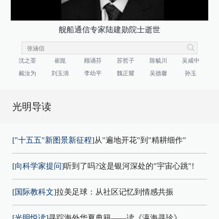
舰船通信专家陆建勋院士逝世
沈之荃
崔崑
顾诵芬
苏哲子
陈毓川
吴咸中
戴汝为
刘玉清
李幼平
魏正耀
吴德馨
孙玉
光明导读
["十五五"新图景新征程]
从"遍地开花"到"精耕细作"
[向科学家提问]
听到了吗?这是银河深处的"宇宙心跳"!
[国际教科文]
拉美足球：从社区记忆到情感共振
[光明悦读]
寻踪海外华夏典籍——读《瀛海寻珍》