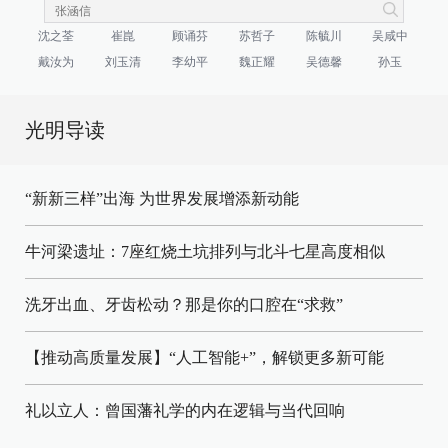
沈之荃
崔崑
顾诵芬
苏哲子
陈毓川
吴咸中
戴汝为
刘玉清
李幼平
魏正耀
吴德馨
孙玉
光明导读
“新新三样”出海 为世界发展增添新动能
牛河梁遗址：7座红烧土坑排列与北斗七星高度相似
洗牙出血、牙齿松动？那是你的口腔在“求救”
【推动高质量发展】“人工智能+”，解锁更多新可能
礼以立人：曾国藩礼学的内在逻辑与当代回响