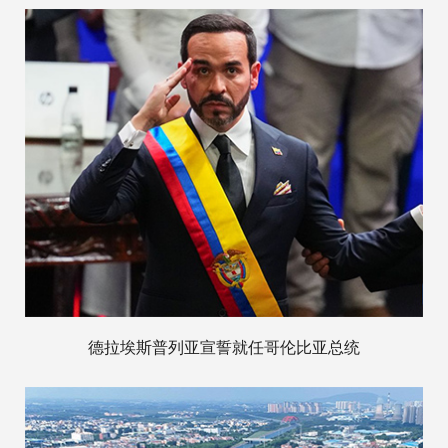
德拉埃斯普列亚宣誓就任哥伦比亚总统