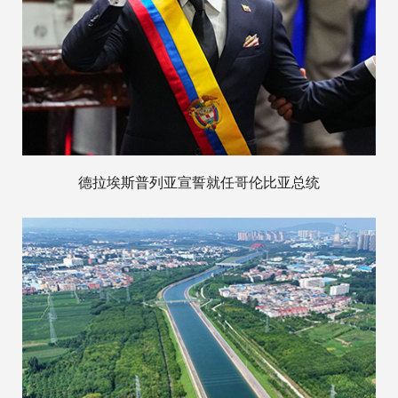
德拉埃斯普列亚宣誓就任哥伦比亚总统