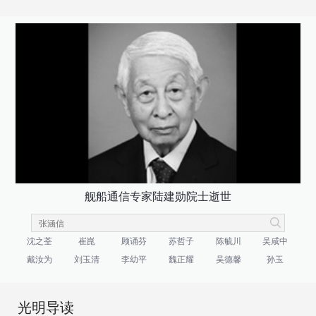
舰船通信专家陆建勋院士逝世
沈之荃
崔崑
顾诵芬
苏哲子
陈毓川
吴咸中
戴汝为
刘玉清
李幼平
魏正耀
吴德馨
孙玉
光明导读