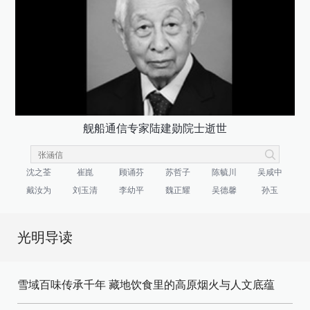
舰船通信专家陆建勋院士逝世
沈之荃
崔崑
顾诵芬
苏哲子
陈毓川
吴咸中
戴汝为
刘玉清
李幼平
魏正耀
吴德馨
孙玉
光明导读
雪域百味传承千年 藏地饮食里的高原烟火与人文底蕴