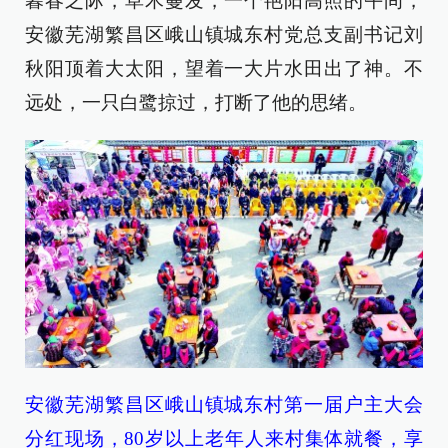
暮春之际，草木蔓发，一个艳阳高照的午间，
安徽芜湖繁昌区峨山镇城东村党总支副书记刘
秋阳顶着大太阳，望着一大片水田出了神。不
远处，一只白鹭掠过，打断了他的思绪。
安徽芜湖繁昌区峨山镇城东村第一届户主大会
分红现场，80岁以上老年人来村集体就餐，享