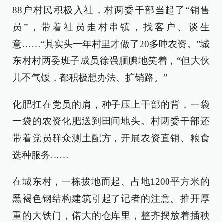
88户村民积极入社，村两委干部当起了“销售
员”，带着社员走村串镇，找客户、谈生
意……“其实头一年村里才做了20多吨农资。”城
东村村两委班子成员徐强腼腆地笑着，“但大伙
儿不气馁，都积极想办法、扩销路。”
化肥扛在党员的肩，种子压上干部的背，一袋
一袋的农资化肥送到田间地头。村两委干部还
带着党员群众测土配方，开展农资直销、粮食
选种服务……
在城东村，一栋拔地而起、占地1200平方米的
黑褐色钢结构建筑引起了记者的注意。推开厚
重的大铁门，偌大的仓库里，整齐摆放着插秧