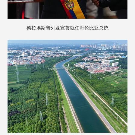
德拉埃斯普列亚宣誓就任哥伦比亚总统