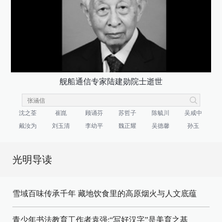
舰船通信专家陆建勋院士逝世
沈之荃
崔崑
顾诵芬
苏哲子
陈毓川
吴咸中
戴汝为
刘玉清
李幼平
魏正耀
吴德馨
孙玉
光明导读
雪域百味传承千年 藏地饮食里的高原烟火与人文底蕴
青少年书法教育工作者袁强:“写好汉字”是美育之基