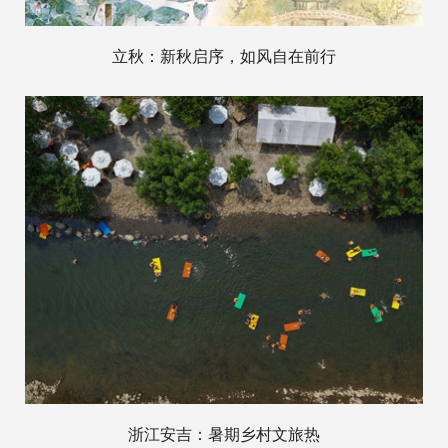
立秋：新秋启序，如风自在前行
浙江安吉：暑期乡村文旅热