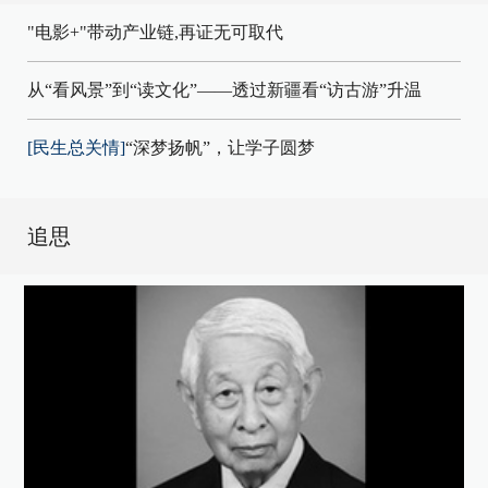
"电影+"带动产业链,再证无可取代
从“看风景”到“读文化”——透过新疆看“访古游”升温
[民生总关情]
“深梦扬帆”，让学子圆梦
追思