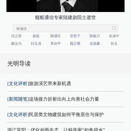
舰船通信专家陆建勋院士逝世
沈之荃
崔崑
顾诵芬
苏哲子
陈毓川
吴咸中
戴汝为
刘玉清
李幼平
魏正耀
吴德馨
孙玉
光明导读
[文化评析]
旅游演艺带来新机遇
[新闻随笔]
这场接力折射出向上向善社会力量
[文化评析]
民居类文物建筑如何平衡居住与保护
浙江富阳：优化创新生态，让科学家“如鱼得水”