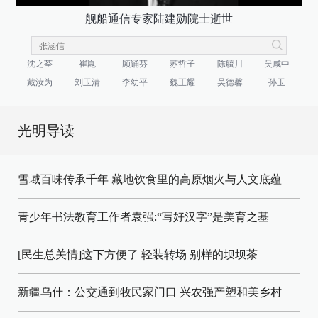
舰船通信专家陆建勋院士逝世
沈之荃
崔崑
顾诵芬
苏哲子
陈毓川
吴咸中
戴汝为
刘玉清
李幼平
魏正耀
吴德馨
孙玉
光明导读
雪域百味传承千年 藏地饮食里的高原烟火与人文底蕴
青少年书法教育工作者袁强:“写好汉字”是美育之基
[民生总关情]这下方便了
轻装转场
别样的坝坝茶
新疆乌什：公交通到牧民家门口
兴农强产塑和美乡村