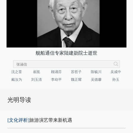
舰船通信专家陆建勋院士逝世
沈之荃
崔崑
顾诵芬
苏哲子
陈毓川
吴咸中
戴汝为
刘玉清
李幼平
魏正耀
吴德馨
孙玉
光明导读
[文化评析]
旅游演艺带来新机遇