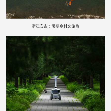
浙江安吉：暑期乡村文旅热