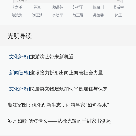
沈之荃
崔崑
顾诵芬
苏哲子
陈毓川
吴咸中
戴汝为
刘玉清
李幼平
魏正耀
吴德馨
孙玉
光明导读
[文化评析]
旅游演艺带来新机遇
[新闻随笔]
这场接力折射出向上向善社会力量
[文化评析]
民居类文物建筑如何平衡居住与保护
浙江富阳：优化创新生态，让科学家“如鱼得水”
岁月如歌 信短情长——从徐光耀的千封家书谈起