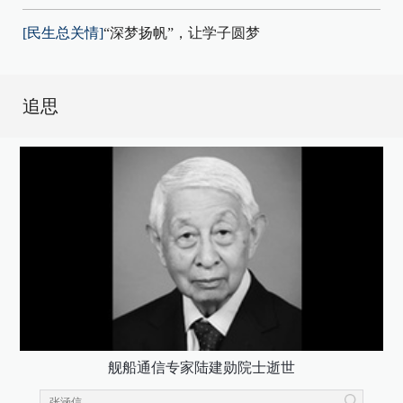
[民生总关情]
“深梦扬帆”，让学子圆梦
追思
舰船通信专家陆建勋院士逝世