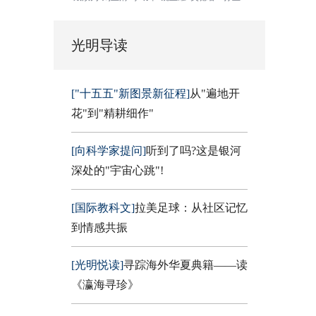
光明导读
["十五五"新图景新征程]
从"遍地开
花"到"精耕细作"
[向科学家提问]
听到了吗?这是银河
深处的"宇宙心跳"!
[国际教科文]
拉美足球：从社区记忆
到情感共振
[光明悦读]
寻踪海外华夏典籍——读
《瀛海寻珍》