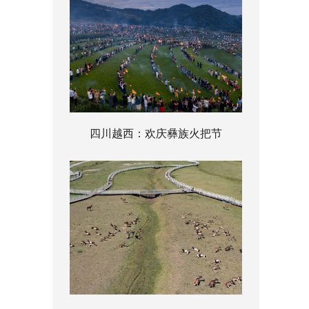
四川越西：欢庆彝族火把节