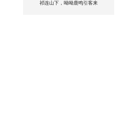
祁连山下，呦呦鹿鸣引客来