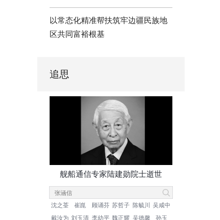
以常态化精准帮扶筑牢边疆民族地
区共同富裕根基
追思
舰船通信专家陆建勋院士逝世
沈之荃
崔崑
顾诵芬
苏哲子
陈毓川
吴咸中
戴汝为
刘玉清
李幼平
魏正耀
吴德馨
孙玉