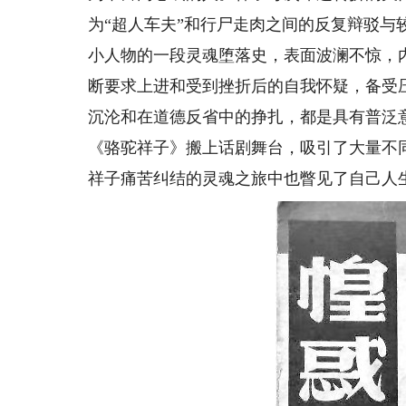
为“超人车夫”和行尸走肉之间的反复辩驳
小人物的一段灵魂堕落史，表面波澜不惊，
断要求上进和受到挫折后的自我怀疑，备受
沉沦和在道德反省中的挣扎，都是具有普泛意
《骆驼祥子》搬上话剧舞台，吸引了大量不
祥子痛苦纠结的灵魂之旅中也瞥见了自己人