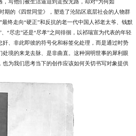
遇，写他们被生活逼迫到走投无路，却对“为何如
战时期的《四世同堂》，塑造了沦陷区底层社会的人物群
”最终走向“硬正”和反抗的老一代中国人祁老太爷、钱默
”、“尽忠”还是“尽孝”之间徘徊，以祁瑞宣为代表的年轻
忠奸、非此即彼的符号化和标签化处理，而是通过时势
们处境的来龙去脉、是非曲直。这种洞明世事的犀利眼
，也为我们思考当下的创作应该如何关切书写对象提供