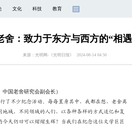
论
文化
科技
教育
老舍：致力于东方与西方的“相遇
来源：
光明网-《光明日报》
2024-08-14 04:50
】
中国老舍研究会副会长）
举行了不少纪念活动。每每置身其中，我都在想，老舍离
同地域、不同领域的人们，以各种各样的方式追忆和复
的今天仍旧可以熠熠生辉？当我们在纪念这位文学巨匠