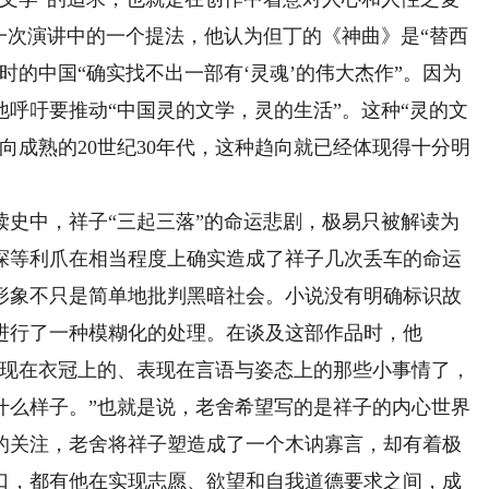
年一次演讲中的一个提法，他认为但丁的《神曲》是“替西
时的中国“确实找不出一部有‘灵魂’的伟大杰作”。因为
呼吁要推动“中国灵的文学，灵的生活”。这种“灵的文
向成熟的20世纪30年代，这种趋向就已经体现得十分明
中，祥子“三起三落”的命运悲剧，极易只被解读为
探等利爪在相当程度上确实造成了祥子几次丢车的命运
形象不只是简单地批判黑暗社会。小说没有明确标识故
进行了一种模糊化的处理。在谈及这部作品时，他
浮现在衣冠上的、表现在言语与姿态上的那些小事情了，
什么样子。”也就是说，老舍希望写的是祥子的内心世界
的关注，老舍将祥子塑造成了一个木讷寡言，却有着极
口，都有他在实现志愿、欲望和自我道德要求之间，成