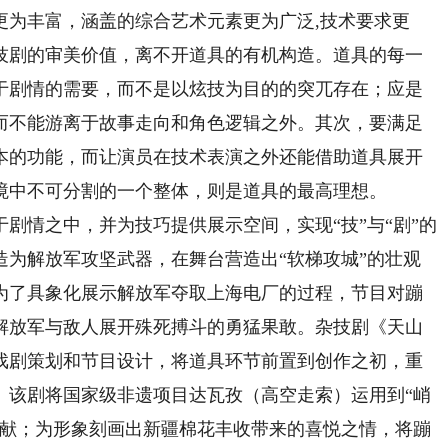
更为丰富，涵盖的综合艺术元素更为广泛,技术要求更
技剧的审美价值，离不开道具的有机构造。道具的每一
于剧情的需要，而不是以炫技为目的的突兀存在；应是
而不能游离于故事走向和角色逻辑之外。其次，要满足
本的功能，而让演员在技术表演之外还能借助道具展开
境中不可分割的一个整体，则是道具的最高理想。
情之中，并为技巧提供展示空间，实现“技”与“剧”的
造为解放军攻坚武器，在舞台营造出“软梯攻城”的壮观
为了具象化展示解放军夺取上海电厂的过程，节目对蹦
解放军与敌人展开殊死搏斗的勇猛果敢。杂技剧《天山
戏剧策划和节目设计，将道具环节前置到创作之初，重
。该剧将国家级非遗项目达瓦孜（高空走索）运用到“峭
奉献；为形象刻画出新疆棉花丰收带来的喜悦之情，将蹦