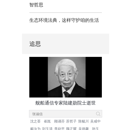
智哲思
生态环境法典，这样守护咱的生活
追思
舰船通信专家陆建勋院士逝世
沈之荃
崔崑
顾诵芬
苏哲子
陈毓川
吴咸中
戴汝为
刘玉清
李幼平
魏正耀
吴德馨
孙玉