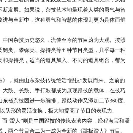
不断发展。如果说，杂技艺术地呈现着人类的勇气与智
改进与革新中，这种勇气和智慧的体现则更为具体而鲜
中国杂技历史悠久，流传至今的节目蔚为大观。按照
柔韧类、攀缘类、操持类等五种节目类型，几乎每一种
类和操持类，适当的道具加入、不同的道具组合，都为
。
，就由山东杂技传统绝活“蹬技”发展而来。之前的
，大鼓、长鼓、手打鼓都成为展现蹬技的载体，在技巧
东省杂技团进一步编排，蹬鼓动作又添加二节360度、
配以队形的灵活变换，极大地提高了节目的表现力。
而“蹬人”则是中国蹬技的传统表演内容，经程海宝和潘
试，两个节目合二为一成为全新的《跳板蹬人》节目。