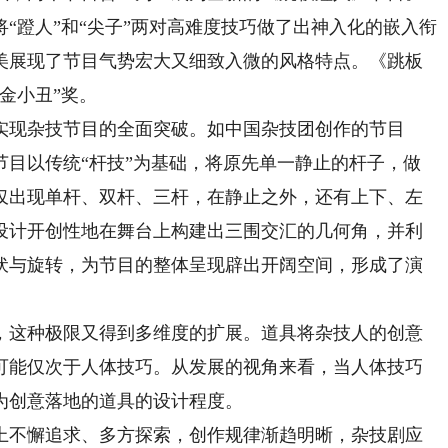
“蹬人”和“尖子”两对高难度技巧做了出神入化的嵌入衔
美展现了节目气势宏大又细致入微的风格特点。《跳板
金小丑”奖。
现杂技节目的全面突破。如中国杂技团创作的节目
节目以传统“杆技”为基础，将原先单一静止的杆子，做
仅出现单杆、双杆、三杆，在静止之外，还有上下、左
设计开创性地在舞台上构建出三围交汇的几何角，并利
伏与旋转，为节目的整体呈现辟出开阔空间，形成了演
这种极限又得到多维度的扩展。道具将杂技人的创意
可能仅次于人体技巧。从发展的视角来看，当人体技巧
为创意落地的道具的设计程度。
不懈追求、多方探索，创作规律渐趋明晰，杂技剧应