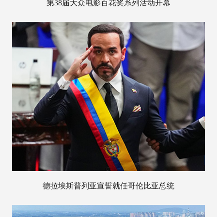
第38届大众电影百花奖系列活动开幕
德拉埃斯普列亚宣誓就任哥伦比亚总统