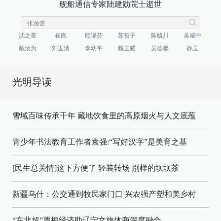
舰船通信专家陆建勋院士逝世
沈之荃
崔崑
顾诵芬
苏哲子
陈毓川
吴咸中
戴汝为
刘玉清
李幼平
魏正耀
吴德馨
孙玉
光明导读
雪域百味传承千年 藏地饮食里的高原烟火与人文底蕴
青少年书法教育工作者袁强:“写好汉字”是美育之基
[民生总关情]这下方便了
轻装转场
别样的坝坝茶
新疆乌什：公交通到牧民家门口
兴农强产塑和美乡村
“东北超”票根经济助辽宁文旅体商深度融合