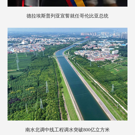
德拉埃斯普列亚宣誓就任哥伦比亚总统
南水北调中线工程调水突破800亿立方米