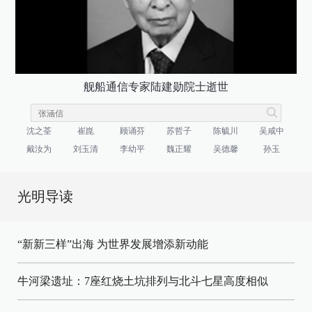
舰船通信专家陆建勋院士逝世
沈之荃
崔崑
顾诵芬
苏哲子
陈毓川
吴咸中
戴汝为
刘玉清
李幼平
魏正耀
吴德馨
孙玉
光明导读
“新新三样”出海 为世界发展增添新动能
牛河梁遗址：7座红烧土坑排列与北斗七星高度相似