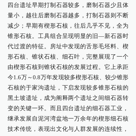
四台遗址早期打制石器较多，磨制石器少且体
量小，越往后磨制石器越多，打制石器则不断
减少；早期有楔形石核，往后几乎不见，全为
锥形石核。工具组合呈现明显的旧—新石器时
代过渡的特征。房址中发现的舌形毛坯料、楔
形石核、锥状石核、细石叶，完整展现了一个
由楔形石核到锥状石核的发展过程。它上承距
今1.6万～0.8万年发现较多楔形石核、较少锥形
石核的于家沟遗址，下启发现较多锥形石核的
黑土坡遗址，成为阐释两个遗址之间细石器转
变的关键一环。而且四台遗址的细石器工业，
继承发展自泥河湾盆地一万余年的楔形细石核
技术传统，表现出文化与人群发展的连续性，