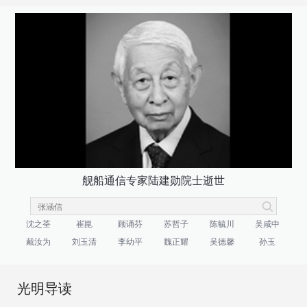
舰船通信专家陆建勋院士逝世
沈之荃
崔崑
顾诵芬
苏哲子
陈毓川
吴咸中
戴汝为
刘玉清
李幼平
魏正耀
吴德馨
孙玉
光明导读