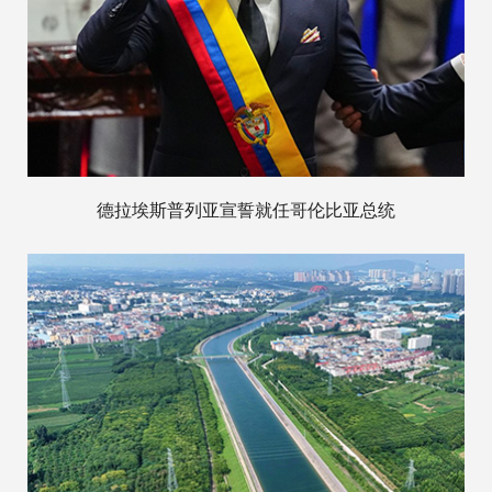
德拉埃斯普列亚宣誓就任哥伦比亚总统