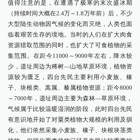
值得注意的是，在遭遇了极寒的末次盛冰期
（持续时间大概在2.4万～1.8万年前）后，不少
大型陆生动物因气候的变化而灭绝，人类也面
临着艰苦生存的境地。当时的人们在扩大肉食
资源猎取范围的同时，也扩大了可食植物的采
集范围。在距今11000～9000年左右，降水较
少，遗址周边为稀树—山地草原环境，植物资
源较为匮乏，四台先民主要利用小麦族、橡
子、块根类、蒿属、藜属植物资源；距今8000
～7000年，遗址周边主要为森林—草原环境，
气候属于比较温暖湿润的阶段，此时四台先民
有意识地开始了对粟类植物大规模的利用及驯
化，他们依然采集小麦族、橡子、块根块茎类