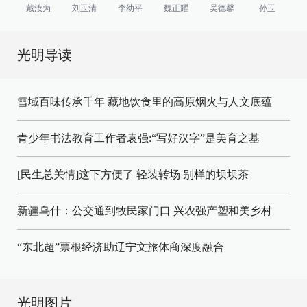
戴汝为
刘玉清
李幼平
魏正耀
吴德馨
孙玉
光明导读
雪域百味传承千年 藏地饮食里的高原烟火与人文底蕴
青少年书法教育工作者袁强:“写好汉字”是美育之基
[民生总关情]这下方便了
轻装转场
别样的坝坝茶
新疆乌什：公交通到牧民家门口
兴农强产塑和美乡村
“东北超”票根经济助辽宁文旅体商深度融合
光明图片