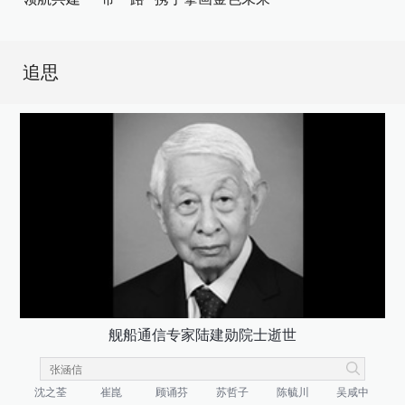
追思
舰船通信专家陆建勋院士逝世
沈之荃
崔崑
顾诵芬
苏哲子
陈毓川
吴咸中