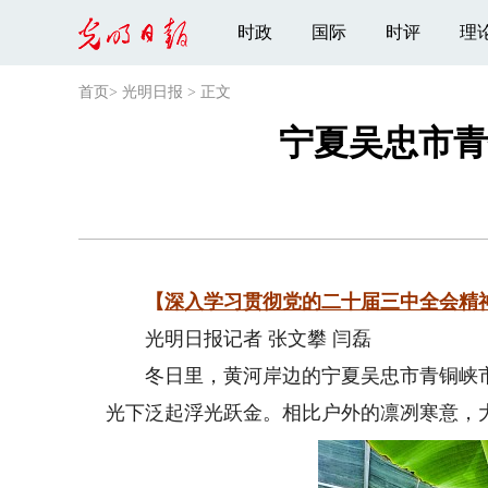
时政
国际
时评
理
首页
>
光明日报
>
正文
宁夏吴忠市青
【
深入学习贯彻党的二十届三中全会精
光明日报记者 张文攀 闫磊
冬日里，黄河岸边的宁夏吴忠市青铜峡市
光下泛起浮光跃金。相比户外的凛冽寒意，