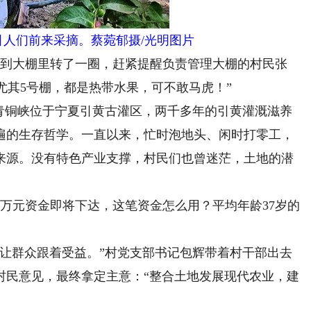
引人们前来采摘。蔡菀郁摄/光明图片
到大棚里转了一圈，赶紧提醒负责管理大棚的村民张
，尤其5号棚，都是热带水果，可不敢马虎！”
铜峡位于宁夏引黄古灌区，两千多年的引黄灌溉滋养
遍的生存哲学。一直以来，忙时泡地头、闲时打零工，
来源。没有特色产业支撑，村民们也曾迷茫，土地的潜
0万元资金即将下达，这笔资金怎么用？平均年龄37岁的
群众跟着受益。”村党支部书记包辉带着村干部出去
村民意见，最终拿定主意：“整合土地发展现代农业，建