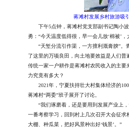
蒋滩村发展乡村旅游吸
下午5点钟，蒋滩村党支部副书记陶小波
勇：“今天温度低得很，早一会儿放‘棉被’
“天堑分流引作渠，一方擅利溉膏腴”。青
了这里的万顷良田，向土地要效益是人们普
传统一家一户耕作是蒋滩村农民收入的主要
力究竟有多大？
2021年，宁夏扶持壮大村集体经济的10
蒋滩村“两委”班子展开了讨论。
“我们琢磨着，还是要用到发展产业上，让
一番考察学习，回到村上几次召开大会征求
大棚、种瓜菜，把好风景种出好‘钱景’。”