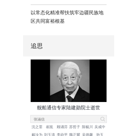
以常态化精准帮扶筑牢边疆民族地
区共同富裕根基
追思
舰船通信专家陆建勋院士逝世
沈之荃
崔崑
顾诵芬
苏哲子
陈毓川
吴咸中
戴汝为
刘玉清
李幼平
魏正耀
吴德馨
孙玉