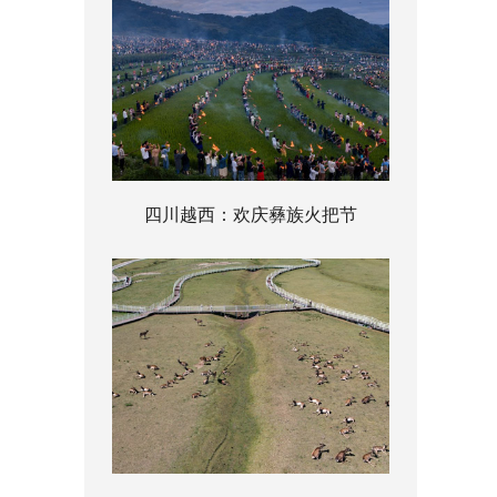
四川越西：欢庆彝族火把节