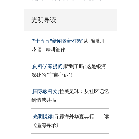
光明导读
["十五五"新图景新征程]
从"遍地开
花"到"精耕细作"
[向科学家提问]
听到了吗?这是银河
深处的"宇宙心跳"!
[国际教科文]
拉美足球：从社区记忆
到情感共振
[光明悦读]
寻踪海外华夏典籍——读
《瀛海寻珍》