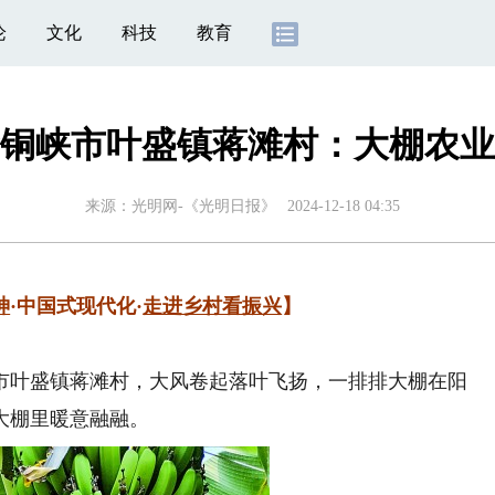
论
文化
科技
教育
铜峡市叶盛镇蒋滩村：大棚农业
来源：
光明网-《光明日报》
2024-12-18 04:35
神
·中国式现代化·
走进乡村看振兴
】
叶盛镇蒋滩村，大风卷起落叶飞扬，一排排大棚在阳
大棚里暖意融融。