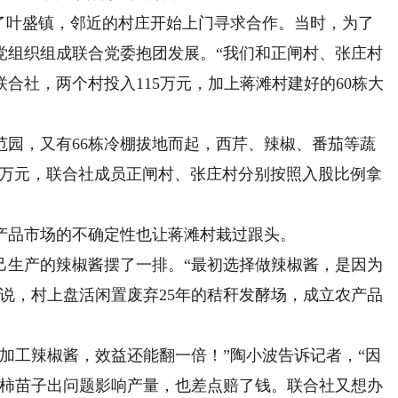
叶盛镇，邻近的村庄开始上门寻求合作。当时，为了
党组织组成联合党委抱团发展。“我们和正闸村、张庄村
合社，两个村投入115万元，加上蒋滩村建好的60栋大
，又有66栋冷棚拔地而起，西芹、辣椒、番茄等蔬
120万元，联合社成员正闸村、张庄村分别按照入股比例拿
品市场的不确定性也让蒋滩村栽过跟头。
生产的辣椒酱摆了一排。“最初选择做辣椒酱，是因为
说，村上盘活闲置废弃25年的秸秆发酵场，成立农产品
工辣椒酱，效益还能翻一倍！”陶小波告诉记者，“因
红柿苗子出问题影响产量，也差点赔了钱。联合社又想办