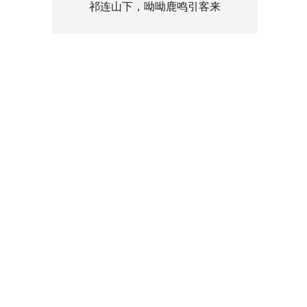
祁连山下，呦呦鹿鸣引客来