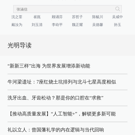
沈之荃
崔崑
顾诵芬
苏哲子
陈毓川
吴咸中
戴汝为
刘玉清
李幼平
魏正耀
吴德馨
孙玉
光明导读
“新新三样”出海 为世界发展增添新动能
牛河梁遗址：7座红烧土坑排列与北斗七星高度相似
洗牙出血、牙齿松动？那是你的口腔在“求救”
【推动高质量发展】“人工智能+”，解锁更多新可能
礼以立人：曾国藩礼学的内在逻辑与当代回响