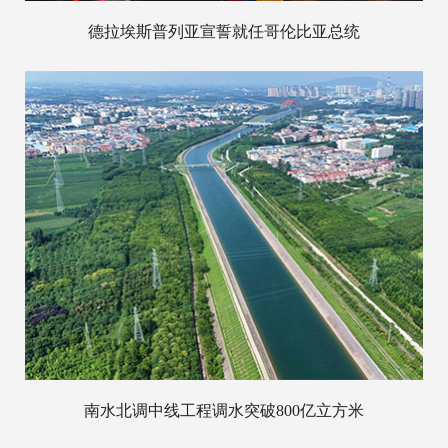
德拉埃斯普列亚宣誓就任哥伦比亚总统
南水北调中线工程调水突破800亿立方米