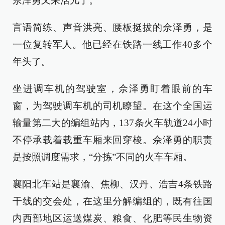
佘泽勇又来活儿了。
言语简练、声音洪亮、腰板挺拔的佘泽勇，是
一位复转军人。他已经在铁路一线工作40多个
年头了。
坐进调车机的驾驶室，佘泽勇盯着眼前的车
窗，为驾驶调车机的司机瞭望。在这个全国运
输量第二大的编组站内，137条火车轨道24小时
不停承载着载重车厢来回穿梭。佘泽勇的职责
是按照调度需求，“分拣”不同的火车车厢。
襄阳北车站是襄渝、焦柳、汉丹、浩吉4条铁路
干线的交会处，在这里分解编组的，既有往国
内西部地区运送煤炭、粮食、化肥等民生物资