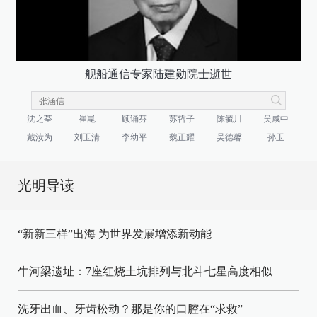
舰船通信专家陆建勋院士逝世
沈之荃
崔崑
顾诵芬
苏哲子
陈毓川
吴咸中
戴汝为
刘玉清
李幼平
魏正耀
吴德馨
孙玉
光明导读
“新新三样”出海 为世界发展增添新动能
牛河梁遗址：7座红烧土坑排列与北斗七星高度相似
洗牙出血、牙齿松动？那是你的口腔在“求救”