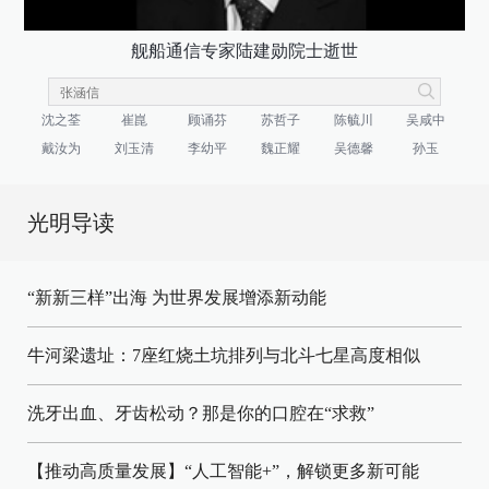
舰船通信专家陆建勋院士逝世
沈之荃
崔崑
顾诵芬
苏哲子
陈毓川
吴咸中
戴汝为
刘玉清
李幼平
魏正耀
吴德馨
孙玉
光明导读
“新新三样”出海 为世界发展增添新动能
牛河梁遗址：7座红烧土坑排列与北斗七星高度相似
洗牙出血、牙齿松动？那是你的口腔在“求救”
【推动高质量发展】“人工智能+”，解锁更多新可能