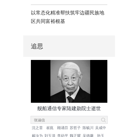
以常态化精准帮扶筑牢边疆民族地
区共同富裕根基
追思
舰船通信专家陆建勋院士逝世
沈之荃
崔崑
顾诵芬
苏哲子
陈毓川
吴咸中
戴汝为
刘玉清
李幼平
魏正耀
吴德馨
孙玉