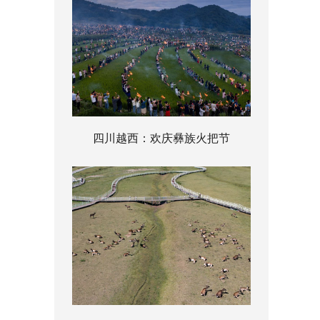
四川越西：欢庆彝族火把节