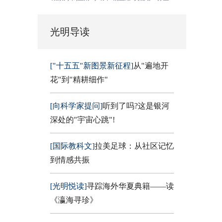
光明导读
["十五五"新图景新征程]
从"遍地开
花"到"精耕细作"
[向科学家提问]
听到了吗?这是银河
深处的"宇宙心跳"!
[国际教科文]
拉美足球：从社区记忆
到情感共振
[光明悦读]
寻踪海外华夏典籍——读
《瀛海寻珍》