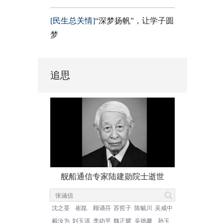
[民生总关情]
“深梦扬帆”，让学子圆
梦
追思
舰船通信专家陆建勋院士逝世
沈之荃
崔崑
顾诵芬
苏哲子
陈毓川
吴咸中
戴汝为
刘玉清
李幼平
魏正耀
吴德馨
孙玉