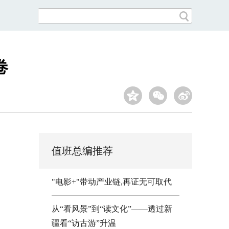
卷
值班总编推荐
"电影+"带动产业链,再证无可取代
从“看风景”到“读文化”——透过新
疆看“访古游”升温