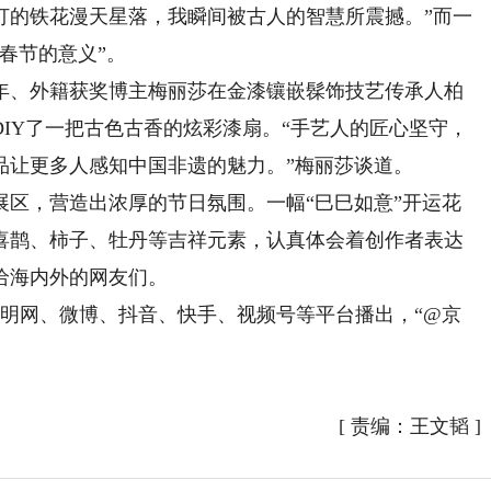
打的铁花漫天星落，我瞬间被古人的智慧所震撼。”而一
春节的意义”。
、外籍获奖博主梅丽莎在金漆镶嵌髹饰技艺传承人柏
IY了一把古色古香的炫彩漆扇。“手艺人的匠心坚守，
品让更多人感知中国非遗的魅力。”梅丽莎谈道。
，营造出浓厚的节日氛围。一幅“巳巳如意”开运花
喜鹊、柿子、牡丹等吉祥元素，认真体会着创作者表达
给海内外的网友们。
光明网、微博、抖音、快手、视频号等平台播出，“@京
[
责编：王文韬
]