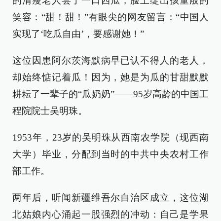
的清瘦老人尝了一口西瓜，脸上绽出孩童般的
笑容：“甜！甜！”有眼尖的网友留言：“中国人
实现了‘吃瓜自由’，要感谢她！”
这位因患阿尔茨海默病早已认不得人的老人，
却始终惦记着瓜！因为，她是为瓜的甘甜默默
耕耘了一辈子的“瓜奶奶”——95岁高龄的中国工
程院院士吴明珠。
1953年，23岁的吴明珠从西南农学院（现西南
大学）毕业，分配到当时的中共中央农村工作
部工作。
两年后，听闻新疆维吾尔自治区成立，这位湖
北姑娘内心涌起一股强烈的冲动：自己是学果