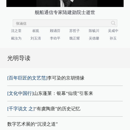
舰船通信专家陆建勋院士逝世
沈之荃
崔崑
顾诵芬
苏哲子
陈毓川
吴咸中
戴汝为
刘玉清
李幼平
魏正耀
吴德馨
孙玉
光明导读
[百年巨匠的文艺范]
李可染的京胡情缘
[文化中国行]
山东蓬莱：银幕“仙境”引客来
[千字说文 之]
“有虞陶唐”的历史记忆
数字艺术展的“沉浸之道”