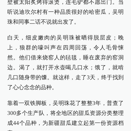
壁被太阳炙烤得滚烫，连毛驴都不愿出门。当
听说迪坎尔村有一种品质很好的哈密瓜，吴明
珠和同事二话不说就出发了。
白天，细皮嫩肉的吴明珠被晒得脱层皮；晚
上，狼群的嚎叫声在四周回荡，令人毛骨悚
然。他们借来烧窑人的毡毯，睡在废弃的窑洞
边。渴了，就打开水壶喝几口水；饿了，就啃
几口随身带的馕。就这样，走了3天，终于找到
了心心念念的品种。
靠着一双铁脚板，吴明珠花了整整3年，普查了
300多个生产队，将全地区的甜瓜资源分类整理
成44个品种，为新疆甜瓜建立起第一份资源档