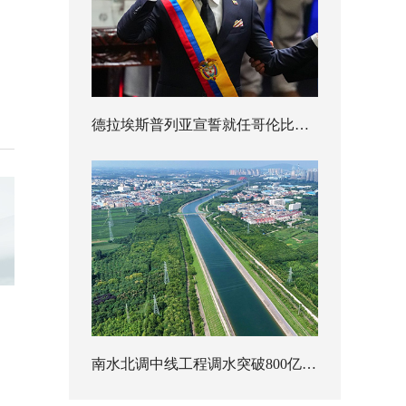
德拉埃斯普列亚宣誓就任哥伦比亚总统
南水北调中线工程调水突破800亿立方米