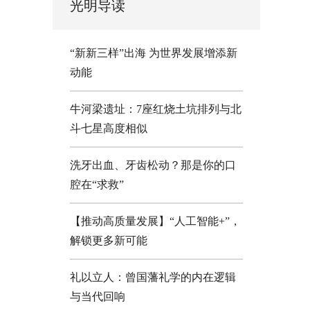
光明导读
“新新三样”出海 为世界发展增添新
动能
牛河梁遗址：7座红烧土坑排列与北
斗七星高度相似
洗牙出血、牙齿松动？那是你的口
腔在“求救”
【推动高质量发展】“人工智能+”，
解锁更多新可能
礼以立人：曾国藩礼学的内在逻辑
与当代回响