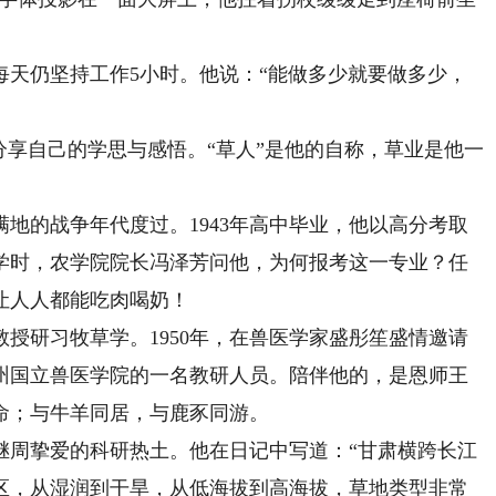
仍坚持工作5小时。他说：“能做多少就要做多少，
分享自己的学思与感悟。“草人”是他的自称，草业是他一
的战争年代度过。1943年高中毕业，他以高分考取
学时，农学院院长冯泽芳问他，为何报考这一专业？任
让人人都能吃肉喝奶！
研习牧草学。1950年，在兽医学家盛彤笙盛情邀请
州国立兽医学院的一名教研人员。陪伴他的，是恩师王
命；与牛羊同居，与鹿豕同游。
周挚爱的科研热土。他在日记中写道：“甘肃横跨长江
区，从湿润到干旱，从低海拔到高海拔，草地类型非常