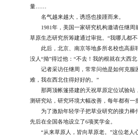
量……
名气越来越大，诱惑也接踵而来。
1981年，美国一家研究机构邀请任继周
草原生态研究所筹建通过审批。“我哪儿都不
此后，北京、南京等地多所名校也高薪聘
没人“拗”得过他：“不去！我的根就在大西北
记者采访任继周，常常问他是如何克服困
难，我在西北住得好好的。”
那两顶帐篷搭建的天祝草原定位试验站，
测研究站，研究环境大幅改善，每年都有一
为了激励年轻学子把草业研究的接力棒传递
先后在全国各地设立了6项奖学金。
“从来草原人，皆向草原老。”这位老人心