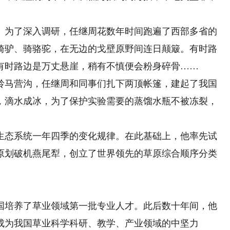
为了深入调研，任继周花数年时间跑遍了西部多省的
骑驴、骑骆驼，在无边的戈壁原野间连日颠簸。有时路
有时路边是万丈悬崖，稍有不慎便会粉身碎骨……
鞘岭马营沟，任继周和同事们扎下两顶帐篷，建起了我国
，滴水成冰，为了保护实验需要的蒸馏水瓶不被冻裂，
态系统一年四季的变化规律。在此基础上，他率先试
原划破机燕尾犁，创立了世界领先的草原综合顺序分类
国培养了草业领域第一批专业人才。此后数十年间，他
成为我国草业科学科研、教学、产业领域的中坚力