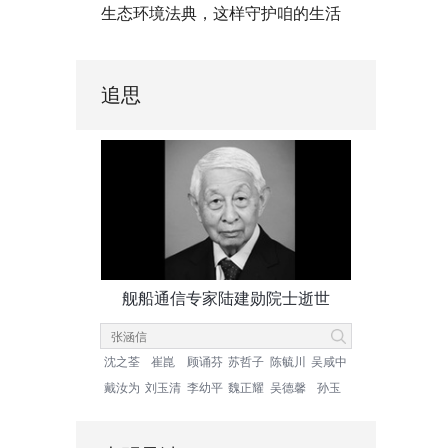
生态环境法典，这样守护咱的生活
追思
舰船通信专家陆建勋院士逝世
沈之荃
崔崑
顾诵芬
苏哲子
陈毓川
吴咸中
戴汝为
刘玉清
李幼平
魏正耀
吴德馨
孙玉