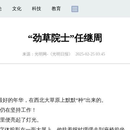
论
文化
科技
教育
“劲草院士”任继周
来源：
光明网-《光明日报》
2025-02-25 03:45
的年华，在西北大草原上默默“种”出来的。
仍在坚持工作！
里便亮起了灯光。
字体投影在一面大屏上，他拄着拐杖缓缓走到座椅前坐