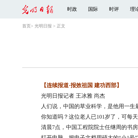
时政
国际
时评
理
首页
>
光明日报
>
正文
【连续报道·报效祖国 建功西部】
光明日报记者 王冰雅 尚杰
人们说，中国的草业科学，是他用一生最好
你知道吗？这位老人已101岁了，可每天
清晨7点，中国工程院院士任继周的书房
打开电脑，把电子文档用硕大的“小1号”