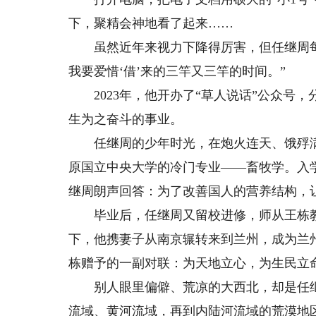
下，聚精会神地看了起来……
虽然近年来视力下降得厉害，但任继周每天
我要爱惜‘借’来的三竿又三竿的时间。”
2023年，他开办了“草人说话”公众号，
生为之奋斗的事业。
任继周的少年时光，在炮火连天、饿殍满地
原国立中央大学的冷门专业——畜牧学。入
继周朗声回答：为了改善国人的营养结构，
毕业后，任继周又留校进修，师从王栋教授
下，他携妻子从南京辗转来到兰州，成为兰
栋赠予的一副对联：为天地立心，为生民立
别人眼里偏僻、荒凉的大西北，却是任继
流域、黄河流域，再到内陆河流域的荒漠地