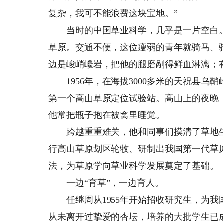
复杂，我可不能浪费这块宝地。”
当时的中国草业科学，几乎是一片空白。
草原。交通不便，这位瘦弱的青年就骑马、
边是峻峭巉岩，把他的腿磨剐得鲜血淋漓；
1956年，在海拔3000多米的天祝县乌
第一个高山草原定位试验站。高山上的夜晚
他常把瓶子抱在被窝里睡觉。
跨越重重难关，他和同事们摸清了草地生
行高山草原划区轮牧、研制出我国第一代草
法，为草原学向草业科学发展奠定了基础。
一边“育草”，一边育人。
任继周从1955年开始招收研究生，为我
从未离开过挚爱的杏坛，培养的大批学生已