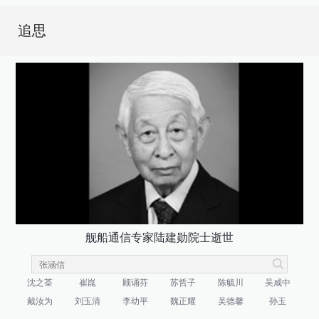
追思
舰船通信专家陆建勋院士逝世
沈之荃
崔崑
顾诵芬
苏哲子
陈毓川
吴咸中
戴汝为
刘玉清
李幼平
魏正耀
吴德馨
孙玉