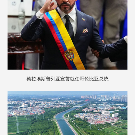
德拉埃斯普列亚宣誓就任哥伦比亚总统