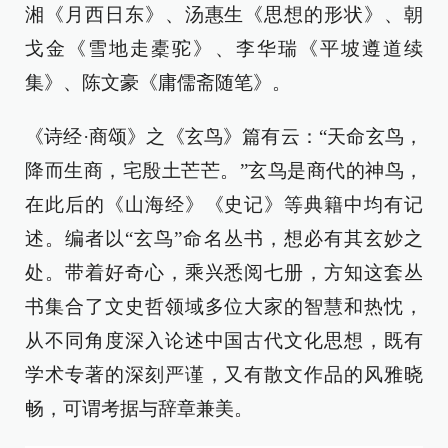
湘《月西日东》、汤惠生《思想的形状》、朝
戈金《雪地走橐驼》、李华瑞《平坡遵道续
集》、陈文豪《庸儒斋随笔》。
《诗经·商颂》之《玄鸟》篇有云：“天命玄鸟，
降而生商，宅殷土芒芒。”玄鸟是商代的神鸟，
在此后的《山海经》《史记》等典籍中均有记
述。编者以“玄鸟”命名丛书，想必有其玄妙之
处。带着好奇心，乘兴悉阅七册，方知这套丛
书集合了文史哲领域多位大家的智慧和热忱，
从不同角度深入论述中国古代文化思想，既有
学术专著的深刻严谨，又有散文作品的风雅晓
畅，可谓考据与辞章兼美。