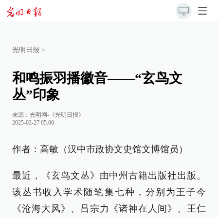
光明日报
>
和鸣振羽播徽音——“玄鸟文
丛”印象
来源：
光明网-《光明日报》
2025-02-27 05:00
作者：高敏（汉中市政协文史馆文博馆员）
最近，《玄鸟文丛》由中州古籍出版社出版。
该丛书收入学术随笔集七种，分别为王子今
《沧海大风》、吕宗力《诸神在人间》、王仁