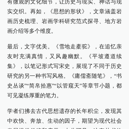
有微观的文化细节，让历史与现实、神话与现
实交织。再如，《思想的形状》，文章涵盖岩
画历史梳理、岩画学科研究范式探寻、地方岩
画介绍等多个维度。
最后，文字优美。《雪地走橐驼》，在追忆亲
友时充满真情，又风趣幽默。《平坡遵道续
集》，以笔记形式写宋史，展现了不同于历史
研究的另一种书写风格。《庸儒斋随笔》，“书
史丛谈”“简帛拾惠”“以管窥天”等章节小题，都
可见凝练厚重的笔力。
学者们拂去古代思想遗存的长年积尘，发现其
中欢快、奔放、生动的因子，期望为现代社会