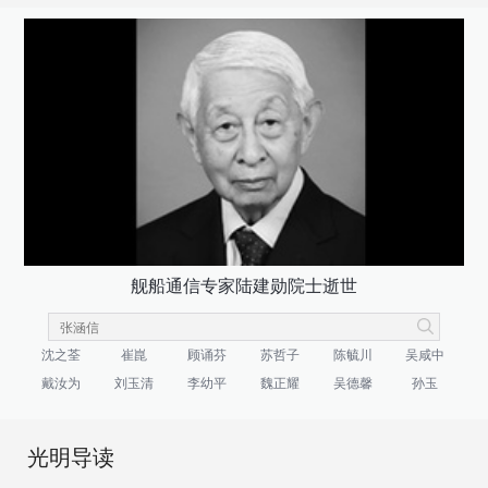
舰船通信专家陆建勋院士逝世
沈之荃
崔崑
顾诵芬
苏哲子
陈毓川
吴咸中
戴汝为
刘玉清
李幼平
魏正耀
吴德馨
孙玉
光明导读