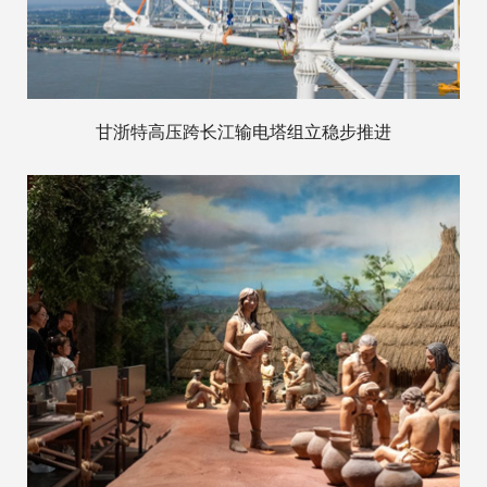
甘浙特高压跨长江输电塔组立稳步推进