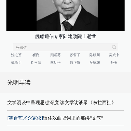
舰船通信专家陆建勋院士逝世
沈之荃
崔崑
顾诵芬
苏哲子
陈毓川
吴咸中
戴汝为
刘玉清
李幼平
魏正耀
吴德馨
孙玉
光明导读
文学漫谈中呈现思想深度 读文学访谈录《东拉西扯》
[舞台艺术众家议]
留住戏曲唱词里的那缕“文气”