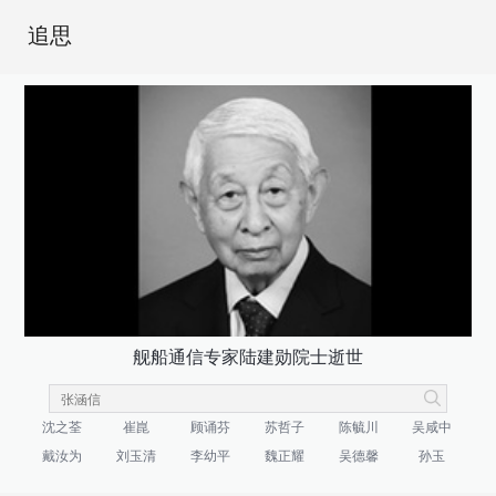
追思
舰船通信专家陆建勋院士逝世
沈之荃
崔崑
顾诵芬
苏哲子
陈毓川
吴咸中
戴汝为
刘玉清
李幼平
魏正耀
吴德馨
孙玉