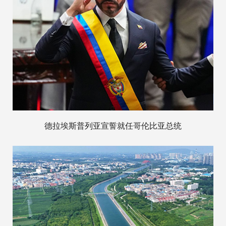
德拉埃斯普列亚宣誓就任哥伦比亚总统