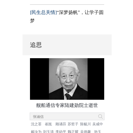
[民生总关情]
“深梦扬帆”，让学子圆
梦
追思
舰船通信专家陆建勋院士逝世
沈之荃
崔崑
顾诵芬
苏哲子
陈毓川
吴咸中
戴汝为
刘玉清
李幼平
魏正耀
吴德馨
孙玉