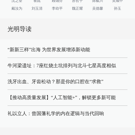
沈之荃
崔崑
顾诵芬
苏哲子
陈毓川
吴咸中
戴汝为
刘玉清
李幼平
魏正耀
吴德馨
孙玉
光明导读
“新新三样”出海 为世界发展增添新动能
牛河梁遗址：7座红烧土坑排列与北斗七星高度相似
洗牙出血、牙齿松动？那是你的口腔在“求救”
【推动高质量发展】“人工智能+”，解锁更多新可能
礼以立人：曾国藩礼学的内在逻辑与当代回响