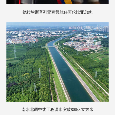
德拉埃斯普列亚宣誓就任哥伦比亚总统
南水北调中线工程调水突破800亿立方米