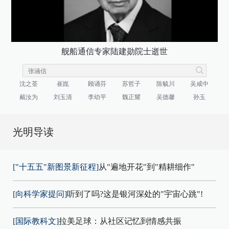
舰船通信专家陆建勋院士逝世
沈之荃
崔崑
顾诵芬
苏哲子
陈毓川
吴咸中
戴汝为
刘玉清
李幼平
魏正耀
吴德馨
孙玉
光明导读
["十五五"新图景新征程]
从"遍地开花"到"精耕细作"
[向科学家提问]
听到了吗?这是银河深处的"宇宙心跳"!
[国际教科文]
拉美足球：从社区记忆到情感共振