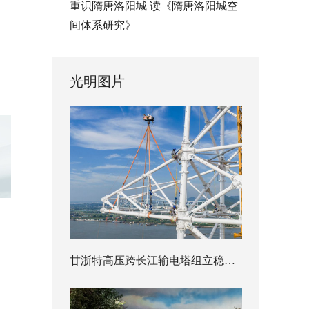
重识隋唐洛阳城 读《隋唐洛阳城空
间体系研究》
光明图片
甘浙特高压跨长江输电塔组立稳步推进