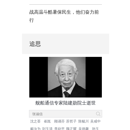
战高温斗酷暑保民生，他们奋力前
行
追思
舰船通信专家陆建勋院士逝世
沈之荃
崔崑
顾诵芬
苏哲子
陈毓川
吴咸中
戴汝为
刘玉清
李幼平
魏正耀
吴德馨
孙玉