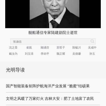
舰船通信专家陆建勋院士逝世
沈之荃
崔崑
顾诵芬
苏哲子
陈毓川
吴咸中
戴汝为
刘玉清
李幼平
魏正耀
吴德馨
孙玉
光明导读
国产智能装备矩阵护航海洋产业发展
“脆蜜”结硕果
文明之风暖了万家灯火
吉林大安：肥了土地富了农民