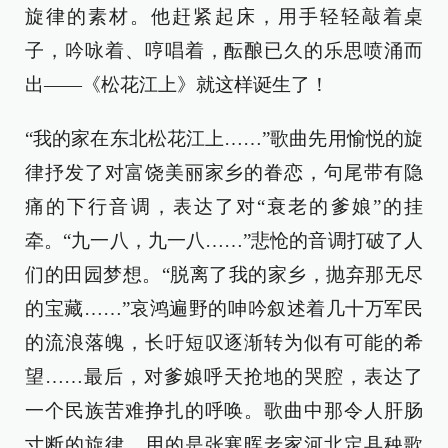
旋律的素材。他赶紧起床，用手轻轻敲着桌
子，吟咏着、哼唱着，酝酿已久的乐思喷涌而
出——《松花江上》就这样诞生了！
“我的家在东北松花江上……”歌曲先用愉悦的旋
律抒发了对富饶美丽家乡的眷恋，句尾带有隐
痛的下行音调，表达了对“衰老的爹娘”的挂
牵。“九一八，九一八……”悲怆的音调打破了人
们的田园梦想。“脱离了我的家乡，抛弃那无尽
的宝藏……”哀鸿遍野的呻吟叙述着几十万军民
的流浪落魄，长吁短叹逐渐转为似有可能的希
望……最后，对爹娘呼天抢地的哭腔，表达了
一个民族苦难挣扎的呼唤。歌曲中那令人肝肠
寸断的旋律，用的是张寒晖老家河北定县秧歌