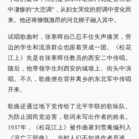
中凄惨的“大悲调”，从妇女哭坟的腔调中变化而
来。他还将慷慨激昂的河北梆子融入其中。
试唱歌曲时，张寒晖自己忍不住失声痛哭，旁
边的学生和流浪群众也跟着哭成一团。《松花
江上》先是在张寒晖任教员的西安二中传唱。
随后，他带领学生到西安的城墙上、街头中演
唱。不久，歌曲便在背井离乡的东北军中传唱
开来。
歌曲还通过地下党传给了北平学联的歌咏队。
为防止国民党迫害，歌词未写出作者的姓名。
1937年，《松花江上》被作曲家刘雪庵编列入
《流亡三部曲》，当时人们不知道作者是谁，