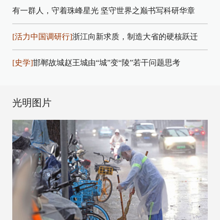
有一群人，守着珠峰星光
坚守世界之巅书写科研华章
[活力中国调研行]
浙江向新求质，制造大省的硬核跃迁
[史学]
邯郸故城赵王城由“城”变“陵”若干问题思考
光明图片