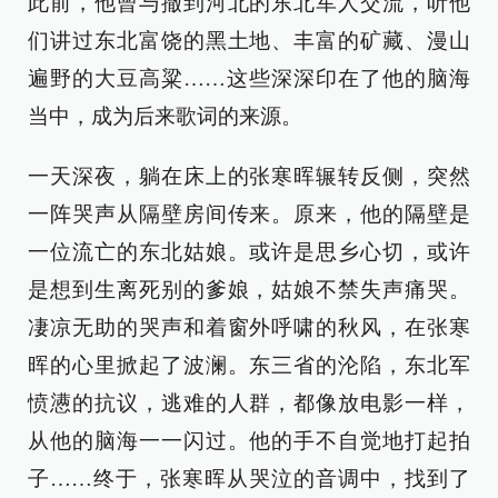
此前，他曾与撤到河北的东北军人交流，听他
们讲过东北富饶的黑土地、丰富的矿藏、漫山
遍野的大豆高粱……这些深深印在了他的脑海
当中，成为后来歌词的来源。
一天深夜，躺在床上的张寒晖辗转反侧，突然
一阵哭声从隔壁房间传来。原来，他的隔壁是
一位流亡的东北姑娘。或许是思乡心切，或许
是想到生离死别的爹娘，姑娘不禁失声痛哭。
凄凉无助的哭声和着窗外呼啸的秋风，在张寒
晖的心里掀起了波澜。东三省的沦陷，东北军
愤懑的抗议，逃难的人群，都像放电影一样，
从他的脑海一一闪过。他的手不自觉地打起拍
子……终于，张寒晖从哭泣的音调中，找到了