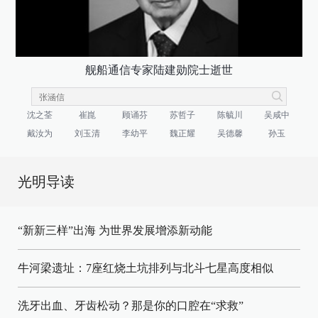
舰船通信专家陆建勋院士逝世
沈之荃
崔崑
顾诵芬
苏哲子
陈毓川
吴咸中
戴汝为
刘玉清
李幼平
魏正耀
吴德馨
孙玉
光明导读
“新新三样”出海 为世界发展增添新动能
牛河梁遗址：7座红烧土坑排列与北斗七星高度相似
洗牙出血、牙齿松动？那是你的口腔在“求救”