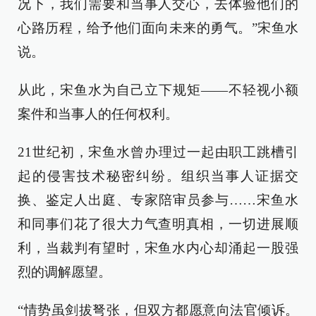
况下，我们需要和当事人交心，去体验他们的
心路历程，给予他们面向未来的勇气。”宋鱼水
说。
从此，宋鱼水为自己立下规矩——不轻视小额
案件和当事人的任何权利。
21世纪初，宋鱼水曾办理过一起由职工跳槽引
起的侵害技术秘密纠纷。组织当事人证据交
换、鉴定人出庭、专家陪审员参与……宋鱼水
和同事们花了很大力气查明真相，一切进展顺
利，当裁判有望时，宋鱼水内心却涌起一股强
烈的调解愿望。
“情势虽剑拔弩张，但双方都愿意向法官倾诉。