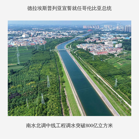
德拉埃斯普列亚宣誓就任哥伦比亚总统
南水北调中线工程调水突破800亿立方米