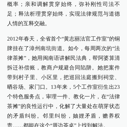
概率；亲和调解贯穿始终，弥补刚性司法不
足；释法析理贯穿始终，实现法律规范与道德
人情的互释交融。
2012年春天，全省首个“黄志丽法官工作室”的铜
牌挂在了漳州南坑街道。如今，每周两次的“法
律茶摊”，她用闽南语讲解民法典，帮阿婆算清
拆迁补偿账，教商户规避合同陷阱。她把案件
带到村子里、小区里，把巡回法庭搬到祠堂、
晒谷场、家门口。13年来，5个工作室衍生出23
个特色服务点，审理一件、教化一片，在“法律
茶摊”的良性运行中，化解了大量处在萌芽状态
的矛盾纠纷。邻里纠纷，妯娌矛盾，赡养权
责……都能在这个“厝边茶桌”上找到解法。